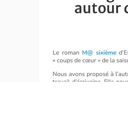
autour 
Le roman
M@ sixième
d’Es
« coups de cœur » de la sais
Nous avons proposé à l’autr
travail d’écrivaine. Elle n
prêter au jeu avec générosit
Vous trouverez cette
interv