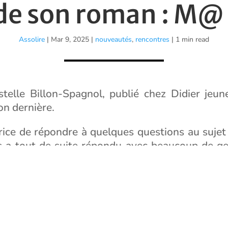
de son roman : M@
Assolire
|
Mar 9, 2025
|
nouveautés
,
rencontres
| 1 min read
telle Billon-Spagnol, publié chez Didier jeu
on dernière.
ice de répondre à quelques questions au sujet 
ous a tout de suite répondu avec beaucoup de ge
é.
iew
riche et passionnante sur notre site.