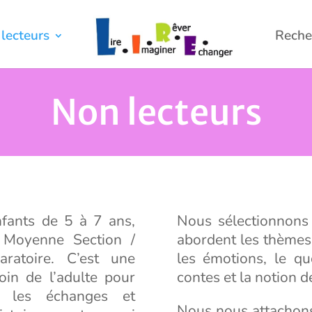
lecteurs
Reche
Non lecteurs
nfants de 5 à 7 ans,
Nous sélectionnons
 Moyenne Section /
abordent les thèmes c
ratoire. C’est une
les émotions, le qu
oin de l’adulte pour
contes et la notion d
ù les échanges et
Nous nous attachons 