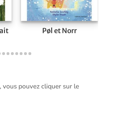
ait
Pøl et Norr
La journ
, vous pouvez cliquer sur le