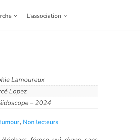
rche
L’association
hie Lamoureux
cé Lopez
éidoscope – 2024
,
Humour
Non lecteurs
un éléphant féroce qui règne sans