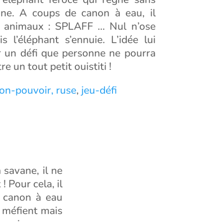
ane. A coups de canon à eau, il
es animaux : SPLAFF … Nul n’ose
s l’éléphant s’ennuie. L’idée lui
er un défi que personne ne pourra
e un tout petit ouistiti !
on-pouvoir,
ruse
,
jeu-défi
a savane, il ne
 Pour cela, il
e canon à eau
n méfient mais