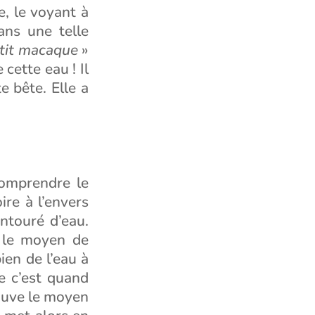
e, le voyant à
ans une telle
etit macaque
»
cette eau ! Il
e bête. Elle a
comprendre le
re à l’envers
entouré d’eau.
r le moyen de
ien de l’eau à
e c’est quand
trouve le moyen