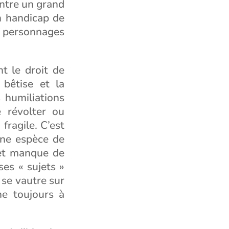
entre un grand
n handicap de
x personnages
nt le droit de
 bêtise et la
 humiliations
 révolter ou
fragile. C’est
 une espèce de
 et manque de
es « sujets »
 se vautre sur
e toujours à