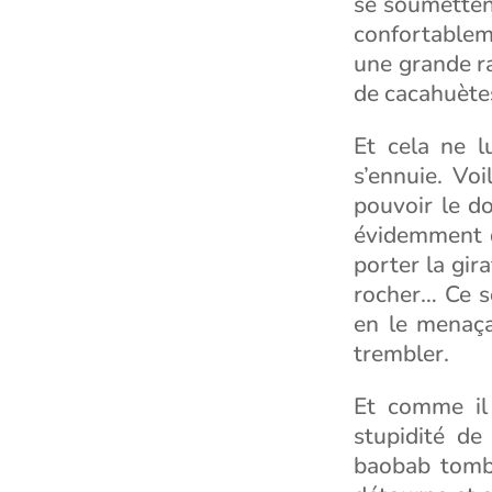
se soumettent
confortableme
une grande ra
de cacahuète
Et cela ne lu
s’ennuie. Vo
pouvoir le d
évidemment d
porter la gir
rocher… Ce s
en le menaça
trembler.
Et comme il 
stupidité de
baobab tombé