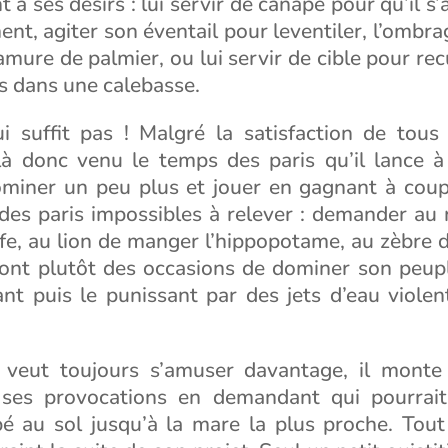
 à ses désirs : lui servir de canapé pour qu’il s’
nt, agiter son éventail pour leventiler, l’ombr
mure de palmier, ou lui servir de cible pour recue
s dans une calebasse.
i suffit pas ! Malgré la satisfaction de tous 
ilà donc venu le temps des paris qu’il lance 
ominer un peu plus et jouer en gagnant à coup
es paris impossibles à relever : demander au 
afe, au lion de manger l’hippopotame, au zèbre 
ont plutôt des occasions de dominer son peup
nt puis le punissant par des jets d’eau violent
veut toujours s’amuser davantage, il monte
 ses provocations en demandant qui pourrai
 au sol jusqu’à la mare la plus proche. Tou