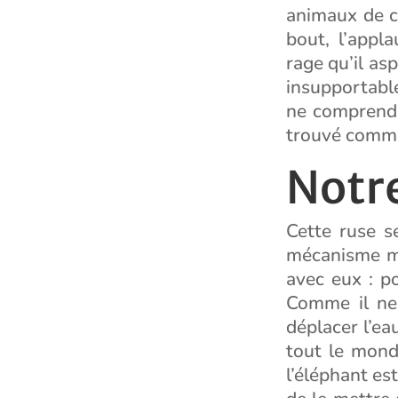
animaux de ch
bout, l’appl
rage qu’il as
insupportable
ne comprendra
trouvé comme
Notre
Cette ruse s
mécanisme mi
avec eux : po
Comme il ne 
déplacer l’ea
tout le mond
l’éléphant est