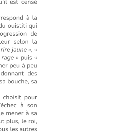
’il est censé
rrespond à la
u ouistiti qui
rogression de
leur selon la
rire jaune
», «
 rage
» puis «
rmer peu à peu
i donnant des
sa bouche, sa
 choisit pour
l’échec à son
 le mener à sa
t plus, le roi,
ous les autres