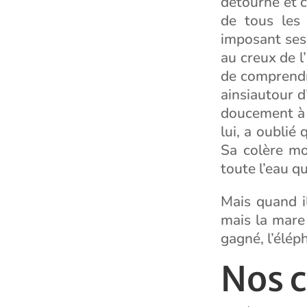
détourne et cr
de tous les
imposant ses 
au creux de l’
de comprendre
ainsiautour d
doucement à l
lui, a oublié
Sa colère mo
toute l’eau q
Mais quand il
mais la mare 
gagné, l’élép
Nos 