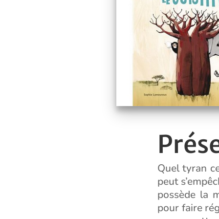
Prés
Quel tyran cet
peut s’empêch
possède la m
pour faire ré