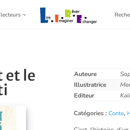
lecteurs
Reche
 et le
Auteure
Sop
Illustratrice
Mer
ti
Editeur
Kal
Catégories :
,
Conte
C’est l’histoire d’