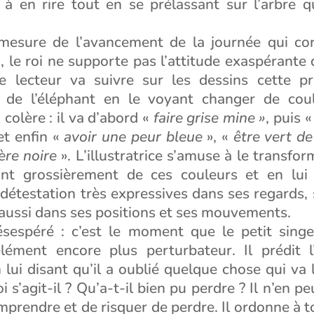
 à en rire tout en se prélassant sur l’arbre qu
mesure de l’avancement de la journée qui co
, le roi ne supporte pas l’attitude exaspérante d
e lecteur va suivre sur les dessins cette p
 de l’éléphant en le voyant changer de cou
colère : il va d’abord «
faire grise mine »
, puis «
t enfin «
avoir une peur bleue
», «
être vert de
ère noire
». L’illustratrice s’amuse à le transfo
ant grossièrement de ces couleurs et en lu
détestation très expressives dans ses regards, 
aussi dans ses positions et ses mouvements.
ésespéré : c’est le moment que le petit singe
lément encore plus perturbateur. Il prédit 
 lui disant qu’il a oublié quelque chose qui va
 s’agit-il ? Qu’a-t-il bien pu perdre ? Il n’en peu
mprendre et de risquer de perdre. Il ordonne à t