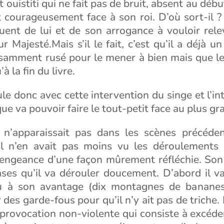
t ouistiti qui ne fait pas de bruit, absent au début
t courageusement face à son roi. D’où sort-il ?
ent de lui et de son arrogance à vouloir relev
r Majesté.Mais s’il le fait, c’est qu’il a déjà u
fisamment rusé pour le mener à bien mais que le
à la fin du livre.
ule donc avec cette intervention du singe et l’int
que va pouvoir faire le tout-petit face au plus gr
ti n’apparaissait pas dans les scènes précéde
il n’en avait pas moins vu les déroulements e
engeance d’une façon mûrement réfléchie. Son 
ases qu’il va dérouler doucement. D’abord il va
u à son avantage (dix montagnes de bananes
 des garde-fous pour qu’il n’y ait pas de triche. 
provocation non-violente qui consiste à excéder