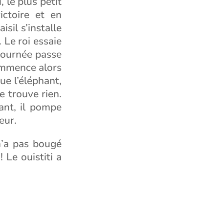
, le plus petit
ctoire et en
sil s’installe
. Le roi essaie
 journée passe
commence alors
ue l’éléphant,
e trouve rien.
ant, il pompe
eur.
 n’a pas bougé
 Le ouistiti a