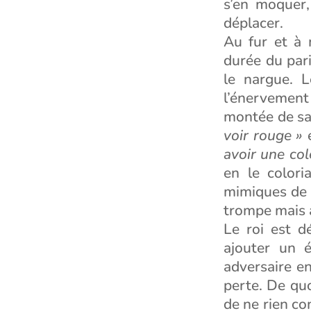
s’en moquer,
déplacer.
Au fur et à 
durée du pari
le nargue. L
l’énervement
montée de sa 
voir rouge »
e
avoir une col
en le colori
mimiques de 
trompe mais 
Le roi est d
ajouter un é
adversaire en
perte. De quoi
de ne rien co