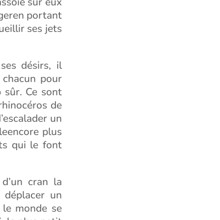
assoie sur eux
ageren portant
illir ses jets
ses désirs, il
à chacun pour
 sûr. Ce sont
rhinocéros de
d’escalader un
leencore plus
s qui le font
 d’un cran la
t déplacer un
t le monde se