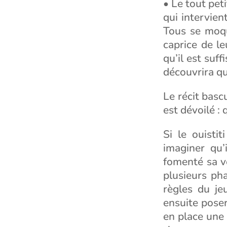
• Le tout peti
qui intervien
Tous se moqu
caprice de leu
qu’il est suf
découvrira qu’
Le récit basc
est dévoilé : 
Si le ouisti
imaginer qu’
fomenté sa v
plusieurs ph
règles du je
ensuite poser
en place une 