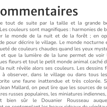
commentaires
re tout de suite par la taille et la grande 
. Les couleurs sont magnifiques : harmonies de b
r le monde de la nuit et de la forêt ; en op
 pour décrire le village. Le monde nocturne e
ueté de couleurs chaudes quand les yeux mystér
, et que la lumière de la lune permet de voir l
ues fleurs et tout le petit monde animal caché d
la nuit révèle alors ses couleurs. Les dessins 
ls à observer, dans le village ou dans tous le
brite une faune inattendue et très colorée. S
r, Jean Mallard, on peut lire que les sources de s
tres russes populaires, les miniatures indiennes
…Et bien sûr le Douanier Rousseau auqu
nt en contemplant les beaux rideaux de végétau