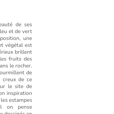
beauté de ses
leu et de vert
position, une
t végétal est
ieux brillent
es fruits des
ans le rocher.
fourmillent de
s creux de ce
ur le site de
on inspiration
, les estampes
el on pense
x dessinés en