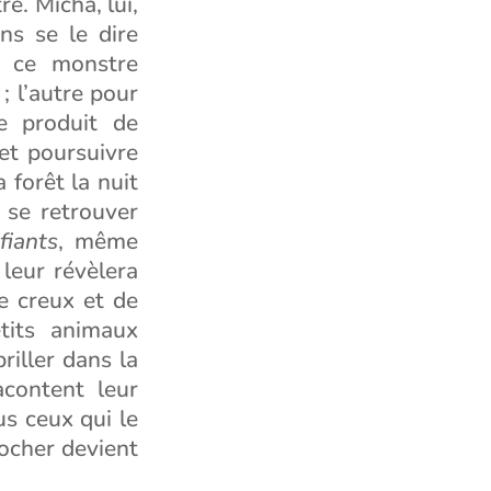
re. Micha, lui,
ns se le dire
r ce monstre
; l’autre pour
e produit de
 et poursuivre
 forêt la nuit
 se retrouver
fiants
, même
 leur révèlera
e creux et de
tits animaux
riller dans la
acontent leur
s ceux qui le
rocher devient