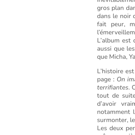
gros plan da
dans le noir 
fait peur, 
l’émerveillem
L’album est 
aussi que les
que Micha, Ya
L’histoire es
page :
On ima
terrifiantes
. 
tout de suit
d’avoir vra
notamment la
surmonter, le
Les deux per