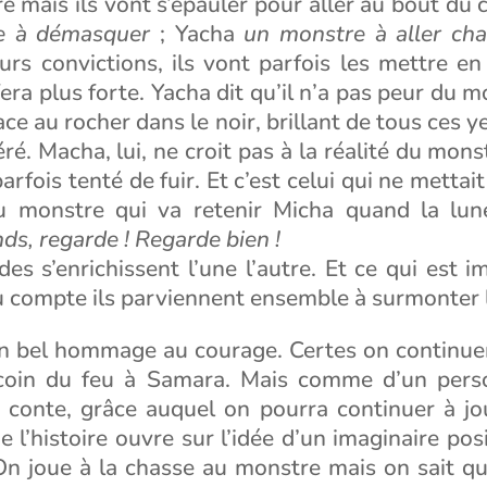
 mais ils vont s’épauler pour aller au bout du 
e à démasquer
; Yacha
un monstre à aller cha
eurs convictions, ils vont parfois les mettre e
fera plus forte. Yacha dit qu’il n’a pas peur du 
face au rocher dans le noir, brillant de tous ces ye
é. Macha, lui, ne croit pas à la réalité du monst
arfois tenté de fuir. Et c’est celui qui ne mettai
du monstre qui va retenir Micha quand la lune
ds, regarde ! Regarde bien !
des s’enrichissent l’une l’autre. Et ce qui est i
u compte ils parviennent ensemble à surmonter 
 un bel hommage au courage. Certes on continuer
coin du feu à Samara. Mais comme d’un pers
n conte, grâce auquel on pourra continuer à jo
e l’histoire ouvre sur l’idée d’un imaginaire pos
 On joue à la chasse au monstre mais on sait q