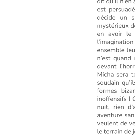
dit qu’il n’en
est persuadé
décide un s
mystérieux do
en avoir le
l’imagination
ensemble leur
n’est quand 
devant l’hor
Micha sera te
soudain qu’i
formes biza
inoffensifs !
nuit, rien d
aventure san
veulent de ve
le terrain de