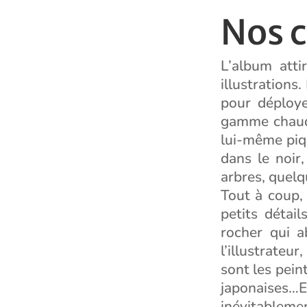
Nos 
L’album atti
illustrations
pour déploye
gamme chaude
lui-même piq
dans le noir
arbres, quelq
Tout à coup, 
petits détai
rocher qui a
l’illustrateu
sont les pein
japonaises
inévitableme