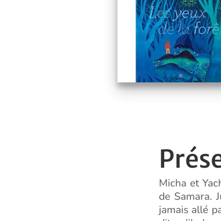
Prés
Micha et Yach
de Samara. Ju
jamais allé p