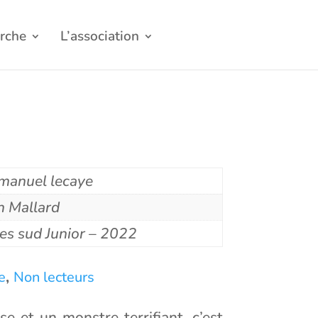
rche
L’association
anuel lecaye
n Mallard
es sud Junior – 2022
,
e
Non lecteurs
e et un monstre terrifiant, c’est