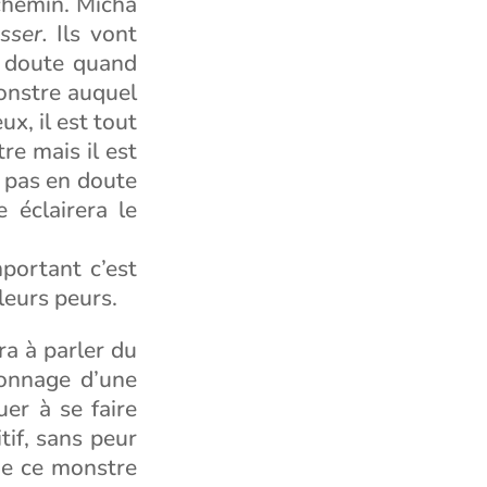
chemin. Micha
sser.
Ils vont
n doute quand
monstre auquel
ux, il est tout
re mais il est
t pas en doute
 éclairera le
mportant c’est
leurs peurs.
a à parler du
onnage d’une
uer à se faire
itif, sans peur
ue ce monstre