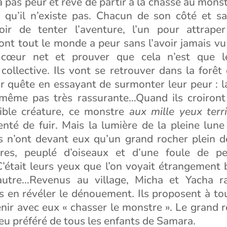
 a pas peur et rêve de partir à la chasse au monst
 qu’il n’existe pas. Chacun de son côté et sa
oir de tenter l’aventure, l’un pour attrape
nt tout le monde a peur sans l’avoir jamais vu 
 cœur net et prouver que cela n’est que l
 collective. Ils vont se retrouver dans la forêt
 quête en essayant de surmonter leur peur : la
même pas très rassurante…Quand ils croiront
rible créature, ce monstre
aux mille yeux terri
nté de fuir. Mais la lumière de la pleine lune
ls n’ont devant eux qu’un grand rocher plein d
rres, peuplé d’oiseaux et d’une foule de pe
 C’était leurs yeux que l’on voyait étrangement b
’autre…Revenus au village, Micha et Yacha r
s en révéler le dénouement. Ils proposent à tou
nir avec eux « chasser le monstre ». Le grand 
 jeu préféré de tous les enfants de Samara.