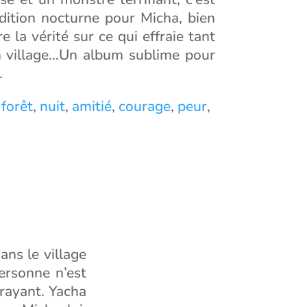
dition nocturne pour Micha, bien
 la vérité sur ce qui effraie tant
n village…Un album sublime pour
.
,
forêt
,
nuit
,
amitié
,
courage
,
peur
,
ans le village
personne n’est
frayant. Yacha