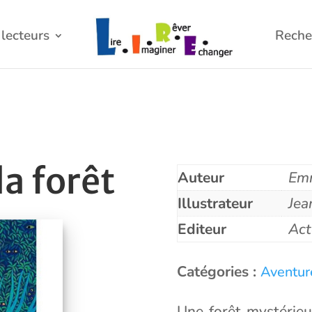
lecteurs
Reche
la forêt
Auteur
Emm
Illustrateur
Jea
Editeur
Act
Catégories :
Aventur
Une forêt mystérieus