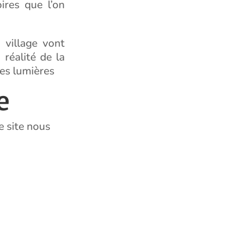
ires que l’on
 village vont
 réalité de la
tes lumières
e
e site nous