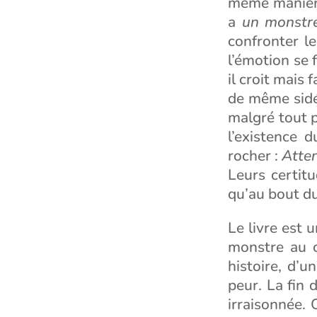
même manière
a
un monstr
confronter l
l’émotion se 
il croit mais 
de même sidér
malgré tout p
l’existence 
rocher :
Atten
Leurs certitu
qu’au bout d
Le livre est
monstre au 
histoire, d’u
peur. La fin d
irraisonnée.