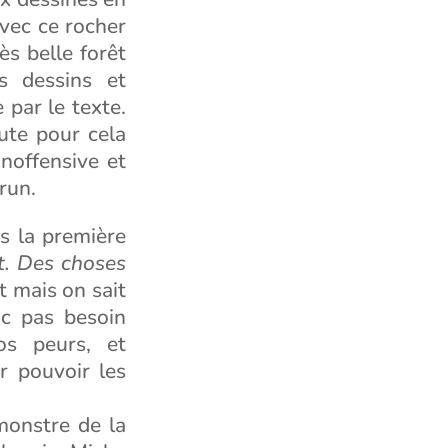
vec ce rocher
ès belle forêt
s dessins et
 par le texte.
ute pour cela
inoffensive et
run.
ès la première
t. Des choses
t mais on sait
nc pas besoin
os peurs, et
r pouvoir les
monstre de la