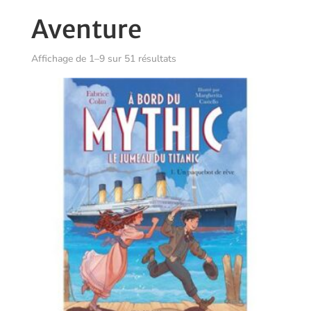
Aventure
Trié
Affichage de 1–9 sur 51 résultats
du
plus
récent
au
plus
ancien