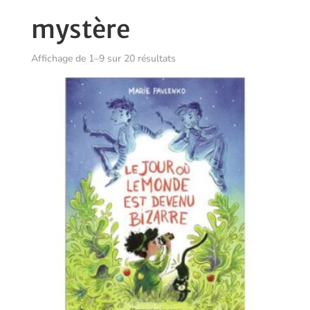
mystère
Trié
Affichage de 1–9 sur 20 résultats
du
plus
récent
au
plus
ancien