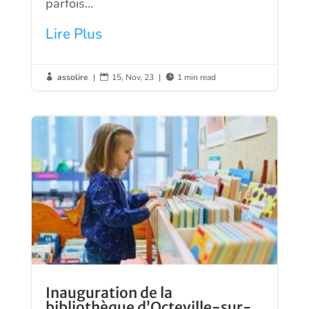
parfois...
Lire Plus
assolire
|
15, Nov, 23
|
1 min read



Inauguration de la
bibliothèque d’Octeville-sur-