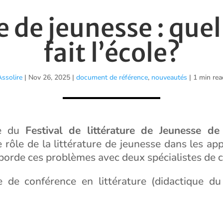
e de jeunesse : quell
fait l’école?
Assolire
|
Nov 26, 2025
|
document de référence
,
nouveautés
| 1 min rea
re du
Festival de littérature de Jeunesse de
le rôle de la littérature de jeunesse dans les a
aborde ces problèmes avec deux spécialistes de 
e de conférence en littérature (didactique du 
mateur à l’UPEC (Université de Paris Est Crétei
 et de l’Education) de l’académie de Créteil,