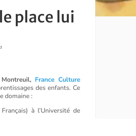
e place lui
d
 Montreuil,
France Culture
pprentissages des enfants. Ce
ce domaine :
Français) à l’Université de
l), INSPE (Institut National
 spécialiste de littérature