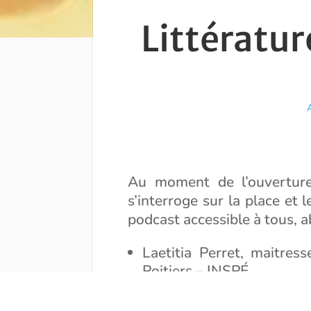
Littératur
Au moment de l’ouvertu
s’interroge sur la place et 
podcast accessible à tous, 
Laetitia Perret
,
maitress
Poitiers – INSPÉ
Christophe Lécullée
,
for
Supérieur du Professorat