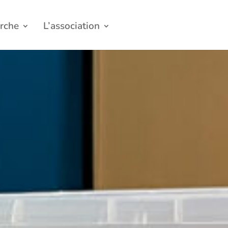
rche
L’association