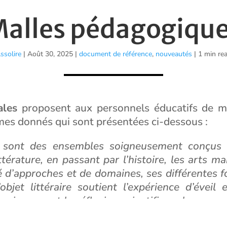
alles pédagogiqu
ssolire
|
Août 30, 2025
|
document de référence
,
nouveautés
| 1 min re
ales
proposent aux personnels éducatifs de me
èmes donnés qui sont présentées ci-dessous :
sont des ensembles soigneusement conçus d
ttérature, en passant par l’histoire, les arts m
é d’approches et de domaines, ses différentes f
jet littéraire soutient l’expérience d’éveil 
nnaissance et la réflexion scientifique, le sens c
 social et émotionnel des enfants et des jeunes.