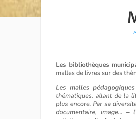
M
A
Les bibliothèques municip
malles de livres sur des th
Les malles pédagogiques
thématiques, allant de la li
plus encore. Par sa diversit
documentaire, image… – l’ob
artistique de l’enfant, la co
développement intellectuel,