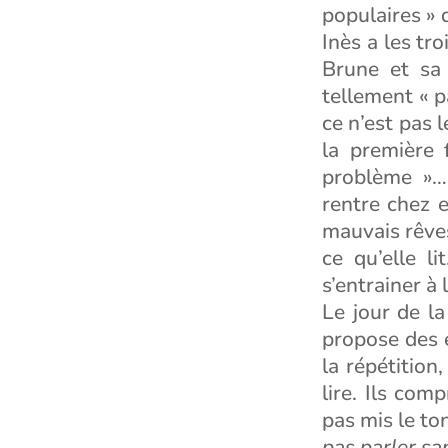
populaires » 
Inès a les tro
Brune et sa 
tellement « p
ce n’est pas l
la première 
problème »…
rentre chez 
mauvais rêves
ce qu’elle l
s’entrainer à
Le jour de la
propose des é
la répétition
lire. Ils co
pas mis le to
pas parler san