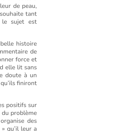
uleur de peau,
 souhaite tant
le sujet est
belle histoire
ommentaire de
onner force et
 elle lit sans
le doute à un
u’ils finiront
s positifs sur
rt du problème
 organise des
» qu’il leur a