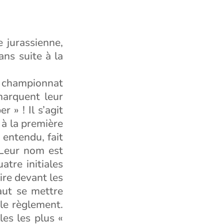
e jurassienne,
ans suite à la
un championnat
marquent leur
 » ! Il s’agit
 à la première
n entendu, fait
 Leur nom est
atre initiales
ire devant les
aut se mettre
 le règlement.
es les plus «