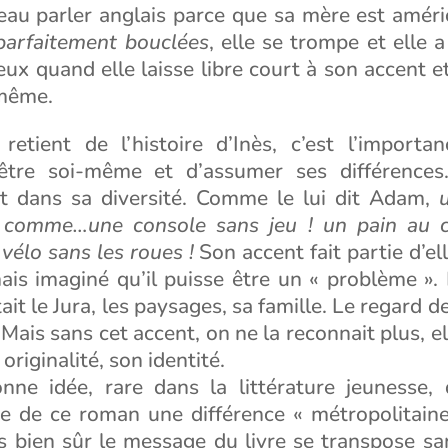
 beau parler anglais parce que sa mère est améri
parfaitement bouclées
, elle se trompe et elle a 
x quand elle laisse libre court à son accent et
-même.
retient de l’histoire d’Inès, c’est l’importa
d’être soi-même et d’assumer ses différences
t dans sa diversité. Comme le lui dit Adam,
t comme…une console sans jeu ! un pain au 
 vélo sans les roues !
Son accent fait partie d’ell
mais imaginé qu’il puisse être un « problème ». 
ait le Jura, les paysages, sa famille. Le regard d
 Mais sans cet accent, on ne la reconnait plus, e
 originalité, son identité.
nne idée, rare dans la littérature jeunesse, d
de ce roman une différence « métropolitaine
s bien sûr le message du livre se transpose san