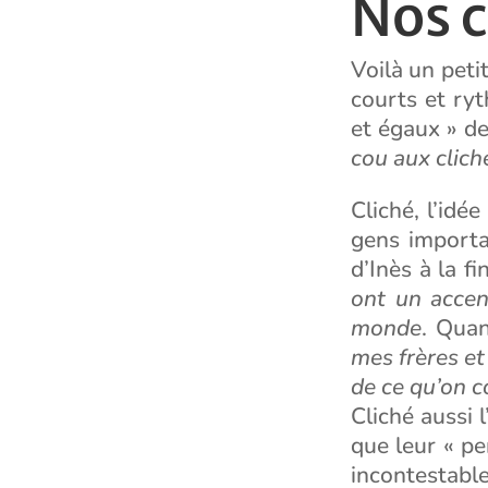
Nos 
Voilà un petit
courts et ryt
et égaux » de
cou aux clich
Cliché, l’idé
gens importa
d’Inès à la 
ont un accen
monde
. Qua
mes frères et
de ce qu’on 
Cliché aussi l
que leur « pe
incontestable