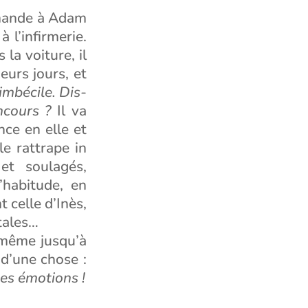
emande à Adam
 l’infirmerie.
la voiture, il
eurs jours, et
imbécile. Dis-
ncours ?
Il va
nce en elle et
le rattrape in
et soulagés,
d’habitude, en
 celle d’Inès,
tales…
 même jusqu’à
 d’une chose :
les émotions !