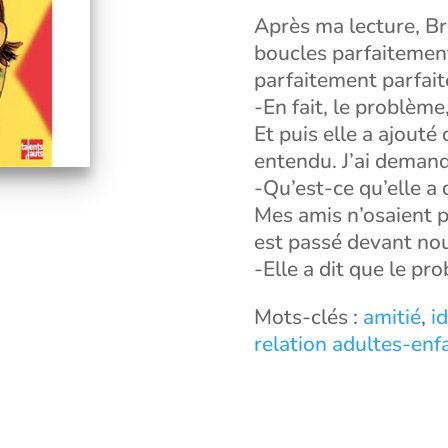
Après ma lecture, Br
boucles parfaitement
parfaitement parfaite
-En fait, le problème,
Et puis elle a ajouté
entendu. J’ai demand
-Qu’est-ce qu’elle a d
Mes amis n’osaient 
est passé devant nous
-Elle a dit que le pr
Mots-clés :
amitié
,
i
relation adultes-enf