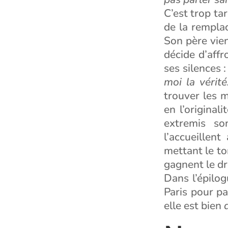
C’est trop t
de la remplac
Son père vien
décide d’affr
ses silences 
moi la vérit
trouver les m
en l’original
extremis so
l’accueillent
mettant le to
gagnent le dr
Dans l’épilo
Paris pour pa
elle est bien