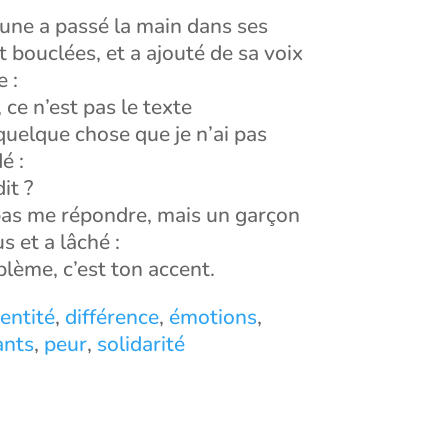
une a passé la main dans ses
 bouclées, et a ajouté de sa voix
 :
 ce n’est pas le texte
 quelque chose que je n’ai pas
é :
it ?
pas me répondre, mais un garçon
 et a lâché :
oblème, c’est ton accent.
dentité
,
différence
,
émotions
,
ants
,
peur
,
solidarité