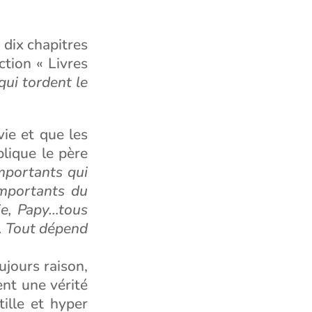
n dix chapitres
ction « Livres
qui tordent le
vie et que les
lique le père
importants qui
importants du
e, Papy…tous
i. Tout dépend
oujours raison,
ent une vérité
tille et hyper