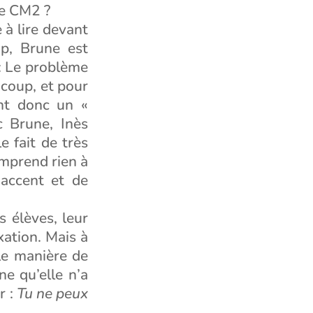
de CM2 ?
e à lire devant
up, Brune est
 : Le problème
n coup, et pour
ent donc un «
 Brune, Inès
e fait de très
omprend rien à
 accent et de
s élèves, leur
xation. Mais à
lle manière de
e qu’elle n’a
r :
Tu ne peux