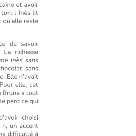
caine et avoir
tort : Inès lit
 qu’elle reste
nce de savoir
. La richesse
une Inès sans
chocolat sans
e. Elle n’avait
Pour elle, cet
e Brune a tout
lle perd ce qui
’avoir choisi
 », un accent
s difficulté à