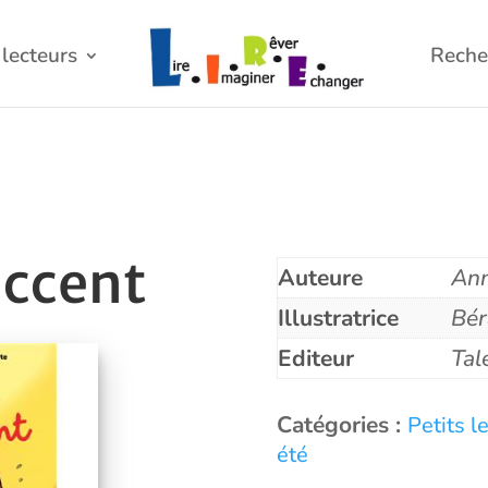
lecteurs
Reche
accent
Auteure
Ann
Illustratrice
Bér
Editeur
Tal
Catégories :
Petits l
été