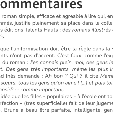
commentaires
 roman simple, efficace et agréable à lire qui, e
hmés, justifie pleinement sa place dans la colle
s éditions Talents Hauts : d
es romans illustrés 
és.
e que l’uniformisation doit être la règle dans la 
nts n’ont pas d’accent. C’est faux, comme l’exp
fin du roman
: J’en connais plein, moi, des gens 
t. Des gens très importants, même les plus 
nd Inès demande : A
h bon ? Qui ?,
il cite
Mami
 sœurs, tous les gens qu’on aime ! (…) et puis to
considère comme important.
’idée que les filles « populaires » à l’école ont t
rfection » (très superficielle) fait de leur jugem
. Brune a beau être parfaite, intelligente, gen