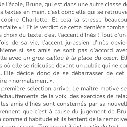
de l’école, Brune, qui est dans une autre classe 
is textes en main, c’est donc elle qui se retrouv
copine Charlotte. Et cela la stresse beauco
arfaite » ! Et le verdict de cette dernière tombe
e choix du texte, c’est l’accent d’Inès ! Tout d’u
fois de sa vie, l’accent jurassien d’Inès devi
Même si ses amis ne sont pas d’accord avec
elle avec
un gros caillou à la place du cœur.
Ell
 où elle se ridiculise devant un public qui ne c
it…Elle décide donc de se débarrasser de cet
 lire « normalement ».
 première sélection arrive. Le maître motive se
chauffements de la voix, des exercices de rela
, les amis d’Inès sont consternés par sa nouve
mprennent que c’est à cause du jugement de Brun
n comme d’habitude et ils tentent de la remotive
s ton accent…Ton accent il fait partie de toi !