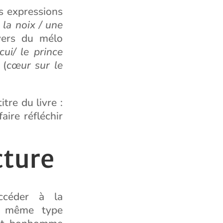
s expressions
 la noix / une
vers du mélo
ui/ le prince
 (
cœur sur le
itre du livre :
faire réfléchir
cture
céder à la
e même type