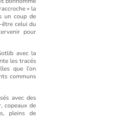
petit bonhomme
raccroche » la
ns un coup de
être celui du
tervenir pour
otlib avec la
nte les tracés
lles que l’on
oints communs
isés avec des
er, copeaux de
s, pleins de