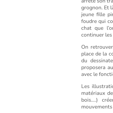
arrête son tr
grognon. Et l
jeune fille 
foudre qui c
chat que l’o
continuer les
On retrouver
place de la c
du dessinate
proposera au
avec le fonct
Les illustra
matériaux de 
bois….) cré
mouvements e