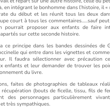
avail et repart sur une autre histoire, celle du 
à, en intégrant le bonhomme dans l’histoire, il « 
pirate du début et les réunit tous les deux da
oupe court à tous les commentaires…..sauf peut-
n pourrait proposer aux enfants de faire in
 apartés sur cette seconde histoire.
a ce principe dans les bandes dessinées de G
occinelle qui entre dans les vignettes et comme
ur. Il faudra sélectionner avec précaution ce
x enfants et leur demander de trouver les p
ionnement du livre.
tions, faites de photographies de tableaux réal
récupération (bouts de ficelle, tissu, fils de f
ent des personnages particulièrement vivant
t très sympathiques.