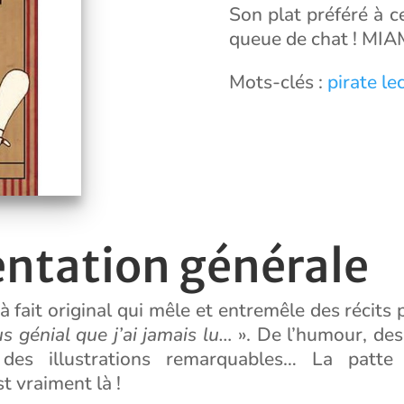
Son plat préféré à ce
queue de chat ! MIA
Mots-clés :
pirate
lec
entation générale
 à fait original qui mêle et entremêle des récits 
us génial que j’ai jamais lu…
». De l’humour, de
, des illustrations remarquables… La patte 
st vraiment là !