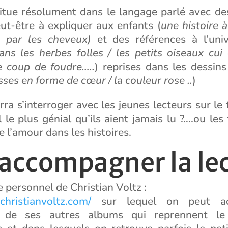
situe résolument dans le langage parlé avec de
ut-être à expliquer aux enfants (
une histoire à
ée par les cheveux)
et des références à l’uni
s les herbes folles / les petits oiseaux cui c
e coup de foudre…..
) reprises dans les dessins
sses en forme de cœur / la couleur rose ..
)
ra s’interroger avec les jeunes lecteurs sur le t
l le plus génial qu’ils aient jamais lu ?….ou les 
e l’amour dans les histoires.
 accompagner la le
e personnel de Christian Voltz :
christianvoltz.com/
sur lequel on peut ac
on de ses autres albums qui reprennent l