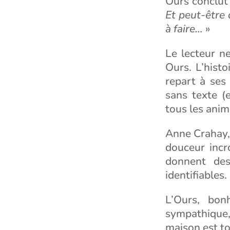
Ours conclut 
Et peut-être 
à faire…
»
Le lecteur n
Ours. L’hist
repart à ses
sans texte (e
tous les anim
Anne Crahay, 
douceur incr
donnent des
identifiables.
L’Ours, bon
sympathique, 
maison est to