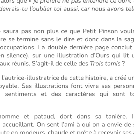
alors que «
je préfère ne pas entendre ce dont 
devrais-tu l’oublier toi aussi, car nous avons t
e saura pas non plus ce que Petit Pinson voula
oire se termine sans le dire et donc dans la sa
 occupations. La double dernière page conclut
n silence), sur une illustration d’Ours qui lit 
aux réunis. S’agit-il de celle des
Trois tamis
?
l’autrice-illustratrice de cette histoire, a créé 
oyable. Ses illustrations font vivre ses person
 sentiments et des caractères qui sont t
homme et pataud, dort dans sa tanière. I
accueillant. On sent l’ami à qui on a envie de 
ute en rondeurs, chaude et prête à recevoir ses 