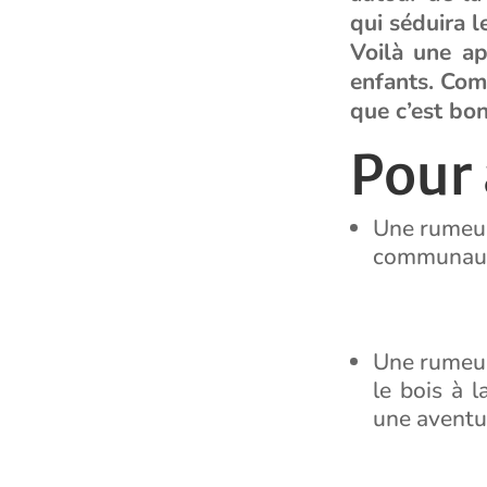
qui séduira l
Voilà une ap
enfants. Comp
que c’est bon
Pour 
Une rumeur 
communau
Une rumeur
le bois à 
une aventur