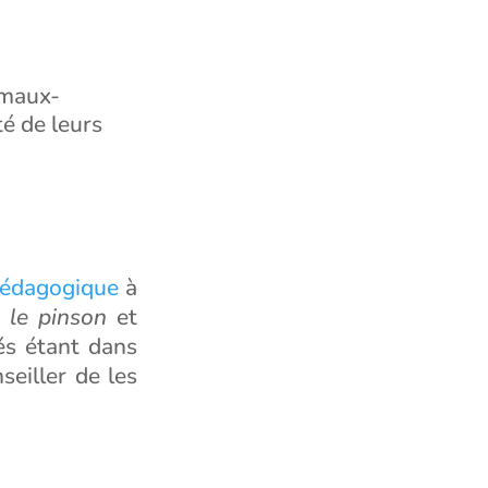
imaux-
té de leurs
pédagogique
à
t le pinson
et
tés étant dans
seiller de les