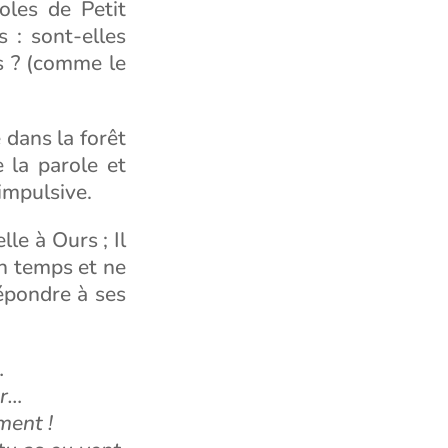
oles de Petit
 : sont-elles
es ? (comme le
 dans la forêt
e la parole et
impulsive.
le à Ours ; Il
on temps et ne
répondre à ses
…
er…
ment !