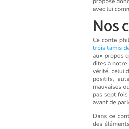
propose donc 
avec lui comme
Nos 
Ce conte phi
trois tamis d
aux propos q
dites à notre 
vérité, celui 
positifs, au
mauvaises ou
pas sept foi
avant de parle
Dans ce cont
des éléments