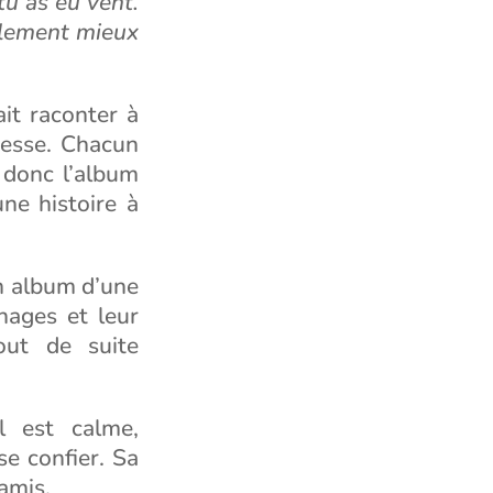
tu as eu vent.
ellement mieux
it raconter à
gesse. Chacun
 donc l’album
une histoire à
un album d’une
nages et leur
out de suite
l est calme,
se confier. Sa
amis.