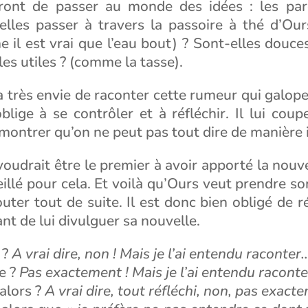
ront de passer au monde des idées : les par
elles passer à travers la passoire à thé d’Ours
 il est vrai que l’eau bout) ? Sont-elles douc
les utiles ? (comme la tasse).
a très envie de raconter cette rumeur qui galope
blige à se contrôler et à réfléchir. Il lui coup
 montrer qu’on ne peut pas tout dire de manière 
voudrait être le premier à avoir apporté la nouvel
illé pour cela. Et voilà qu’Ours veut prendre s
outer tout de suite. Il est donc bien obligé de 
nt de lui divulguer sa nouvelle.
 ?
A vrai dire, non ! Mais je l’ai entendu raconter
e ?
Pas exactement ! Mais je l’ai entendu racont
 alors ?
A vrai dire, tout réfléchi, non, pas exacte