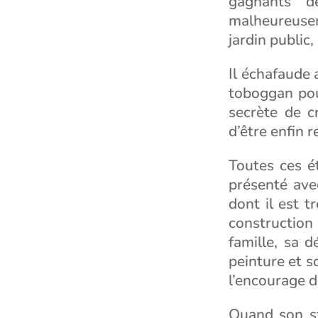
gagnants de
malheureusem
jardin public,
Il échafaude 
toboggan pour
secrète de c
d’être enfin r
Toutes ces é
présenté ave
dont il est t
construction
famille, sa d
peinture et s
l’encourage d
Quand son st