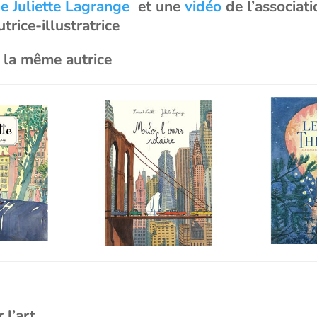
de Juliette Lagrange
et une
vidéo
de l’associat
trice-illustratrice
e la même autrice
r l’art