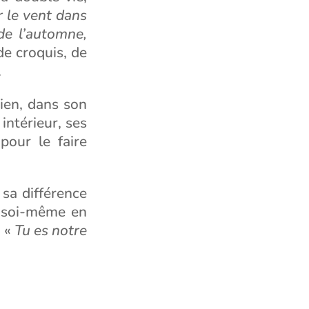
r le vent dans
 de l’automne,
de croquis, de
.
dien, dans son
 intérieur, ses
pour le faire
 sa différence
e soi-même en
 «
Tu es notre