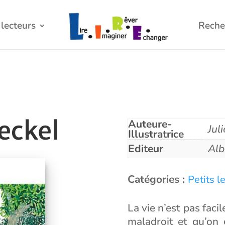
lecteurs
Reche
teckel
Auteure-
Jul
Illustratrice
Editeur
Alb
Catégories :
Petits l
La vie n’est pas faci
maladroit et qu’on 