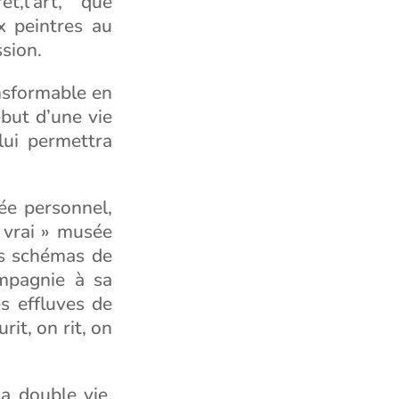
t,l’art, que
x peintres au
ssion.
ansformable en
ébut d’une vie
lui permettra
ée personnel,
 vrai » musée
ses schémas de
ompagnie à sa
es effluves de
it, on rit, on
a double vie,