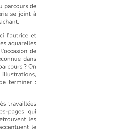
au parcours de
rie se joint à
tachant.
i l’autrice et
des aquarelles
l’occasion de
reconnue dans
 parcours ? On
illustrations,
de terminer :
ès travaillées
es-pages qui
etrouvent les
accentuent le