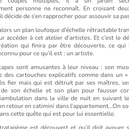
 coupes multiples, il a un jardin secre
ent personne ne reconnaît. En croisant deu
 il décide de s’en rapprocher pour assouvir sa pa
alors un plan loufoque d’échelle rétractable tr
 accéder à cet atelier d’artistes. Et c’est le d
réation qui finira par être découverte, ce qui 
econnu pour ce qu’il est : un artiste.
tapes sont amusantes à leur niveau : son mus
c des cartouches explicatifs comme dans un «
rès fier mais qui est détruit par ses maîtres, 
 de son échelle et son plan pour fausser c
éambulation dans la ville de nuit en suivant l
on retour en catimini dans l’appartement…On sour
ans cette quête qui est pour lui essentielle.
ratagème est découvert et qu’il doit avouer s