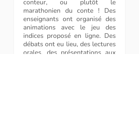
conteur, ou plutôt le
marathonien du conte ! Des
enseignants ont organisé des
animations avec le jeu des
indices proposé en ligne. Des
débats ont eu lieu, des lectures
orales, des présentations aux
familles, des échanges avec
d’autres classes…
Seize classes ont rencontré
Arnaud Nebbache
,
l’illustrateur
de
Ca barde au Svalbard
et
seize autres classes ont
échangé avec l’autrice du
même album,
Joëlle Veryrenc
.
Thomas Gornet
,
l’auteur de
A