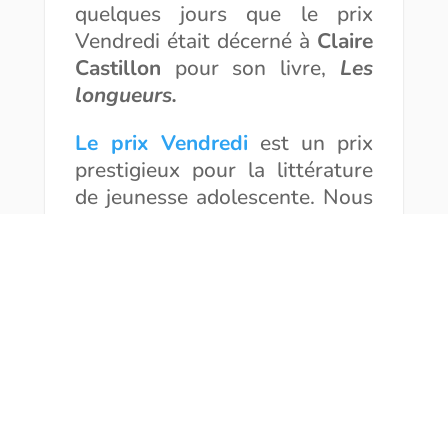
quelques jours que le prix
Vendredi était décerné à
Claire
Castillon
pour son livre,
Les
longueurs.
Le prix Vendredi
est un prix
prestigieux pour la littérature
de jeunesse adolescente. Nous
avions rencontré l’auteure
récemment qui nous disait que
le prix Vendredi était
l’équivalent du Goncourt pour
la littérature de jeunesse. C’est
dire son importance d’autant
que le roman
Les longueurs
a
été élu à l’unanimité du jury !