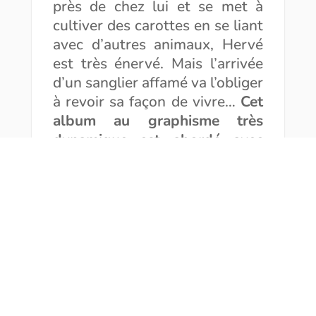
près de chez lui et se met à
cultiver des carottes en se liant
avec d’autres animaux, Hervé
est très énervé. Mais l’arrivée
d’un sanglier affamé va l’obliger
à revoir sa façon de vivre…
Cet
album au graphisme très
dynamique est abordé avec
humour et intelligence et
plaira sans nul doute aux
petits qui découvrent les
histoires.
Les larmes de Croco
de
Andres Lopez chez
Casterman, 2025