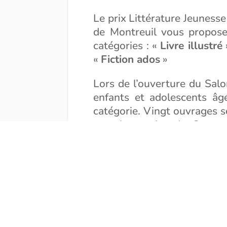
Le prix Littérature Jeuness
de Montreuil vous propose 
catégories : «
Livre illustré
«
Fiction ados
»
Lors de l’ouverture du Sal
enfants et adolescents âg
catégorie. Vingt ouvrages so
reçu le soutien du Centre 
entière, rendez-vous sur le 
Voici un avant-goût de ces o
soutenus par le
Centre Natio