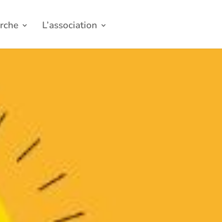
rche
L’association