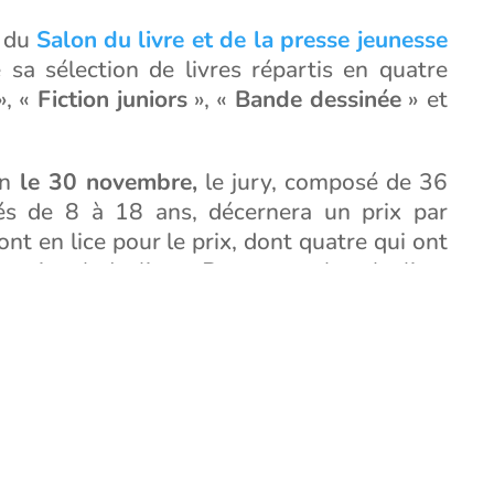
e du
Salon du livre et de la presse jeunesse
sa sélection de livres répartis en quatre
», «
Fiction juniors
», «
Bande dessinée
» et
on
le 30 novembre,
le jury, composé de 36
és de 8 à 18 ans, décernera un prix par
nt en lice pour le prix, dont quatre qui ont
national du livre. Pour consulter la liste
site du
festival
.
uvrages au travers des huit livres
nal du Livre :