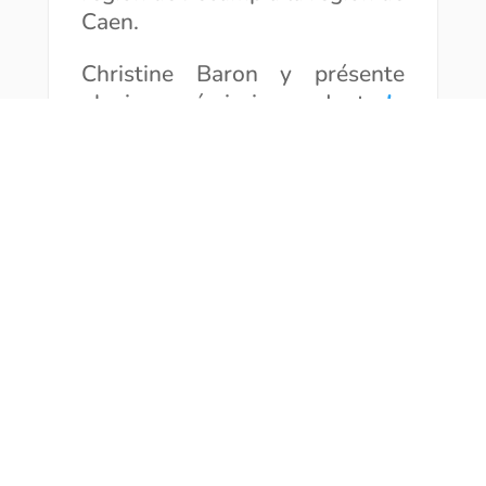
Caen.
Christine Baron y présente
plusieurs émissions, dont
la
4ème de couverture,
« une
petite émission culturelle sans
tralala, pour dire, chaque mois,
l’essentiel, et donner envie de
lire, écouter ou sortir! » et
la
4ème hebdo
qui met en avant
un acteur de la vie culturelle
locale ou un évènement de
proximité.
Christine nous a interviewées
lors de la première
présentation de nos
coups de