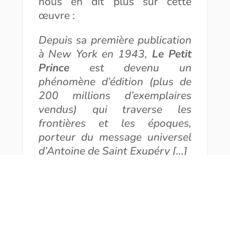
nous en dit plus sur cette
œuvre :
Depuis sa première publication
à New York en 1943,
Le Petit
Prince
est devenu un
phénomène d’édition (plus de
200 millions d’exemplaires
vendus) qui traverse les
frontières
et les époques,
porteur du message universel
d’Antoine de Saint Exupéry […]
Personnage iconique aux
cheveux d’or mais aussi
phénomène de l’édition
mondiale, Le Petit
Prince est le