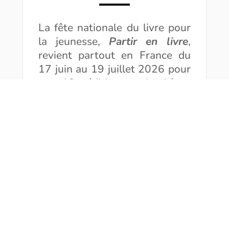
La fête nationale du livre pour
la jeunesse,
Partir en livre
,
revient partout en France du
17 juin au 19 juillet 2026 pour
une 12e édition sur le thème
:
Nos petits et grands héros
.
À cette occasion, les
bibliothèques municipales du
Havre invitent petits et grands,
le samedi 27 juin, au square
Saint-Roch,
à découvrir
la 6e
édition
de
Partir en livre –
« Escale havraise »
.
Au programme
: spectacles,