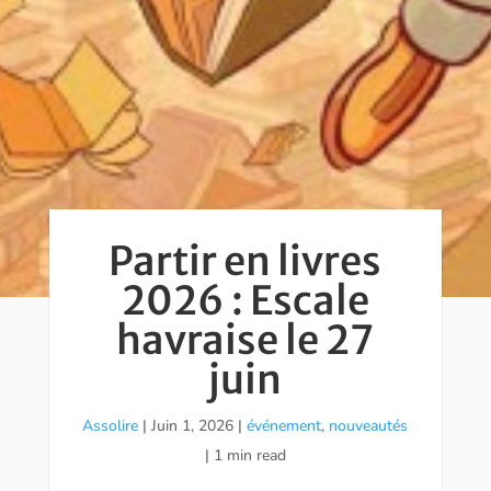
Partir en livres
2026 : Escale
havraise le 27
juin
Assolire
|
Juin 1, 2026
|
événement
,
nouveautés
| 1 min read