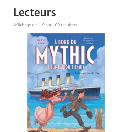
Lecteurs
Trié
Affichage de 1–9 sur 109 résultats
du
plus
récent
au
plus
ancien