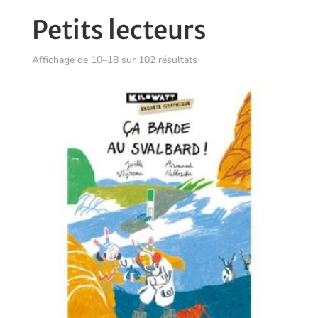
Petits lecteurs
Trié
Affichage de 10–18 sur 102 résultats
du
plus
récent
au
plus
ancien