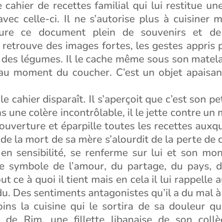
e cahier de recettes familial qui lui restitue un
avec celle-ci. Il ne s’autorise plus à cuisiner ma
voure ce document plein de souvenirs et d
y retrouve des images fortes, les gestes appris 
e des légumes. Il le cache même sous son matel
 au moment du coucher. C’est un objet apaisant,
le cahier disparaît. Il s’aperçoit que c’est son pet
ns une colère incontrôlable, il le jette contre un 
ouverture et éparpille toutes les recettes auxque
 de la mort de sa mère s’alourdit de la perte de c
 en sensibilité, se renferme sur lui et son mo
 le symbole de l’amour, du partage, du pays, d
t ce à quoi il tient mais en cela il lui rappelle 
rdu. Des sentiments antagonistes qu’il a du mal à
ins la cuisine qui le sortira de sa douleur qua
 de Rim, une fillette libanaise de son collè