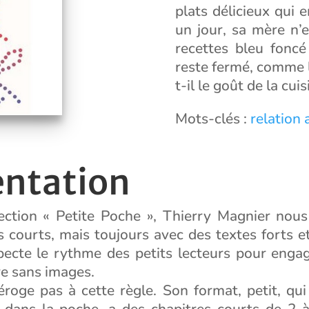
plats délicieux qui
un jour, sa mère n’e
recettes bleu foncé
reste fermé, comme 
t-il le goût de la cuis
Mots-clés :
relation
entation
ection « Petite Poche », Thierry Magnier nou
s courts, mais toujours avec des textes forts e
pecte le rythme des petits lecteurs pour engag
re sans images.
éroge pas à cette règle. Son format, petit, qui
ans la poche, a des chapitres courts de 2 