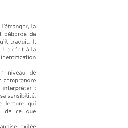
l’étranger, la
Il déborde de
il traduit. Il
 Le récit à la
identification
on niveau de
en comprendre
interpréter :
sa sensibilité,
e lecture qui
on de ce que
anaise, exilée