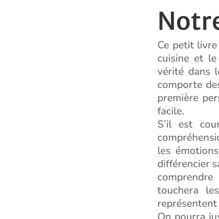
Notre
Ce petit livr
cuisine et l
vérité dans l
comporte des 
première pers
facile.
S’il est co
compréhensio
les émotions
différencier s
comprendre l
touchera le
représentent l
On pourra jus