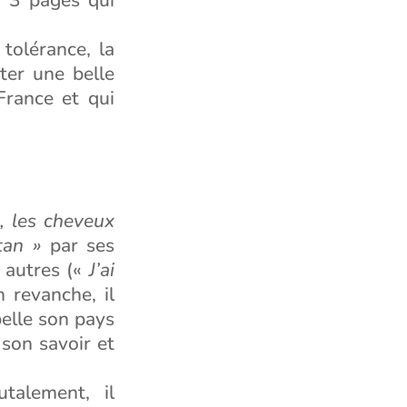
tolérance, la
ter une belle
France et qui
e, les cheveux
tan »
par ses
s autres («
J’ai
n revanche, il
pelle son pays
 son savoir et
talement, il