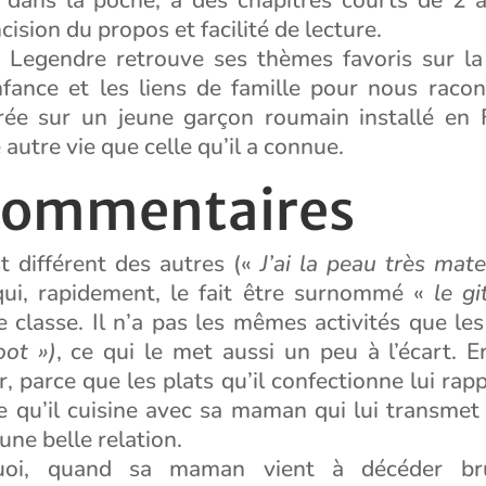
cision du propos et facilité de lecture.
se Legendre retrouve ses thèmes favoris sur la 
nfance et les liens de famille pour nous racon
trée sur un jeune garçon roumain installé en 
autre vie que celle qu’il a connue.
commentaires
t différent des autres («
J’ai la peau très mat
qui, rapidement, le fait être surnommé «
le gi
 classe. Il n’a pas les mêmes activités que le
oot »)
, ce qui le met aussi un peu à l’écart. E
r, parce que les plats qu’il confectionne lui rap
e qu’il cuisine avec sa maman qui lui transmet
 une belle relation.
uoi, quand sa maman vient à décéder bru