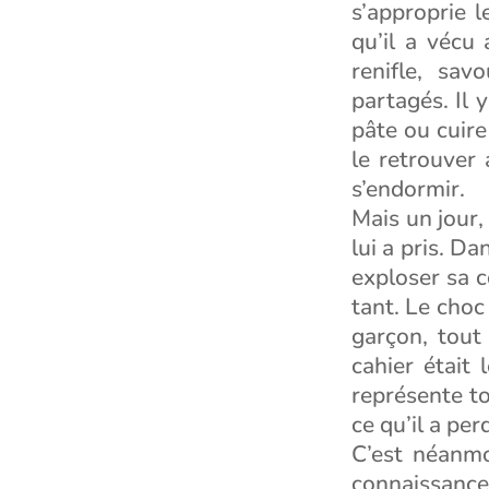
s’approprie l
qu’il a vécu 
renifle, sa
partagés. Il 
pâte ou cuir
le retrouver
s’endormir.
Mais un jour, 
lui a pris. Da
exploser sa c
tant. Le choc
garçon, tout
cahier était
représente tou
ce qu’il a pe
C’est néanmo
connaissance