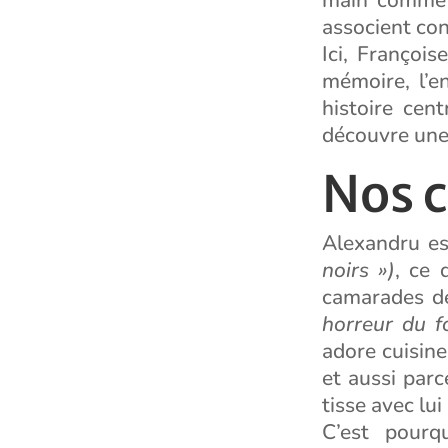
associent con
Ici, Françoi
mémoire, l’e
histoire cen
découvre une 
Nos 
Alexandru es
noirs »)
, ce 
camarades de
horreur du f
adore cuisine
et aussi parc
tisse avec lui
C’est pourq