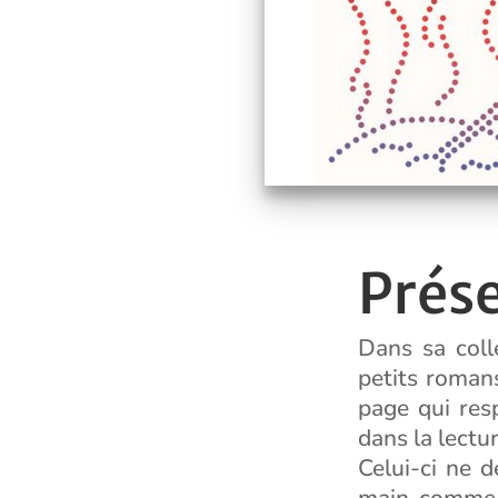
Prés
Dans sa coll
petits roman
page qui res
dans la lectu
Celui-ci ne d
main comme d