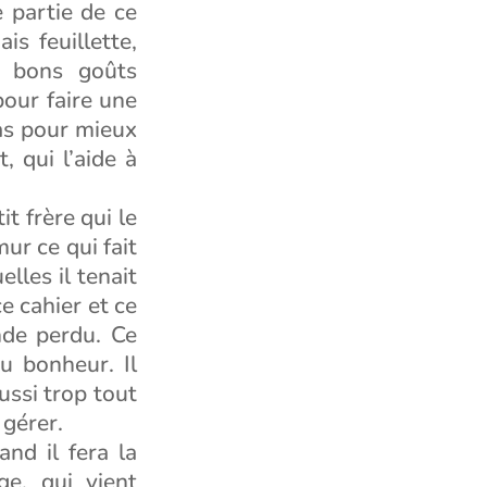
e partie de ce
is feuillette,
e bons goûts
pour faire une
as pour mieux
 qui l’aide à
it frère qui le
mur ce qui fait
lles il tenait
e cahier et ce
nde perdu. Ce
u bonheur. Il
aussi trop tout
 gérer.
nd il fera la
ge, qui vient