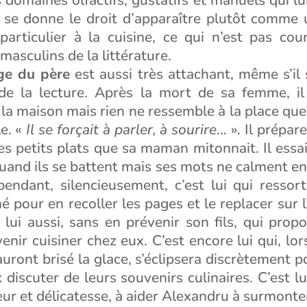
l se donne le droit d’apparaître plutôt comme
 particulier à la cuisine, ce qui n’est pas cou
asculins de la littérature.
ge du père
est aussi très attachant, même s’il
 de la lecture. Après la mort de sa femme, il
la maison mais rien ne ressemble à la place que
e. «
Il se forçait à parler, à sourire
… ». Il prépar
les petits plats que sa maman mitonnait. Il essa
uand ils se battent mais ses mots ne calment en 
pendant, silencieusement, c’est lui qui ressor
é pour en recoller les pages et le replacer sur l
t lui aussi, sans en prévenir son fils, qui prop
venir cuisiner chez eux. C’est encore lui qui, lo
uront brisé la glace, s’éclipsera discrètement po
 discuter de leurs souvenirs culinaires. C’est lui
ur et délicatesse, à aider Alexandru à surmonte