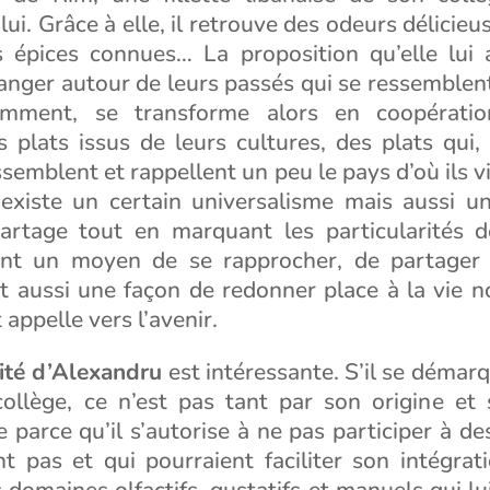
lui. Grâce à elle, il retrouve des odeurs délicie
es épices connues… La proposition qu’elle lui a
anger autour de leurs passés qui se ressemblent 
lemment, se transforme alors en coopératio
 plats issus de leurs cultures, des plats qui, 
emblent et rappellent un peu le pays d’où ils 
l existe un certain universalisme mais aussi u
partage tout en marquant les particularités 
ent un moyen de se rapprocher, de partager 
st aussi une façon de redonner place à la vie no
t appelle vers l’avenir.
ité d’Alexandru
est intéressante. S’il se démar
ollège, ce n’est pas tant par son origine et
e parce qu’il s’autorise à ne pas participer à des
nt pas et qui pourraient faciliter son intégrati
 domaines olfactifs, gustatifs et manuels qui l