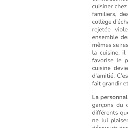
cuisiner chez 
familiers, d
collège d’éch
rejetée vio
ensemble des
mêmes se ress
la cuisine, i
favorise le 
cuisine devi
d’amitié. C’e
fait grandir e
La personnal
garçons du c
différents qu
ne lui plaise
découvrir des