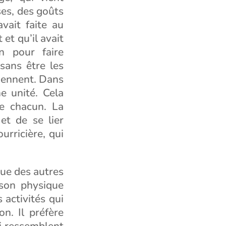
uses, des goûts
vait faite au
et qu’il avait
n pour faire
sans être les
viennent. Dans
ne unité. Cela
de chacun. La
et de se lier
urricière, qui
que des autres
 son physique
 activités qui
on. Il préfère
ui ressemblent