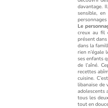
davantage. I
sensible, en
personnages m
Le personna
creux au fil
présent dans 
dans la famill
rien n’égale 
ses enfants q
de l’aîné. Ce
recettes abîm
cuisine. C’es
libanaise de 
adolescents a
tous les deux
tout en douce