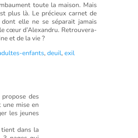
 embaument toute la maison. Mais
st plus là. Le précieux carnet de
 dont elle ne se séparait jamais
le cœur d’Alexandru. Retrouvera-
ine et de la vie ?
 adultes-enfants
,
deuil
,
exil
s propose des
t une mise en
er les jeunes
 tient dans la
à 3 pages qui