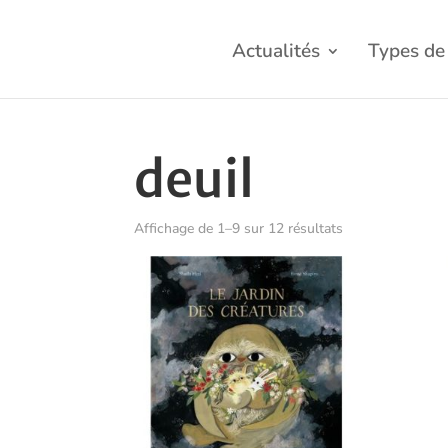
Actualités
Types de 
deuil
Trié
Affichage de 1–9 sur 12 résultats
du
plus
récent
au
plus
ancien