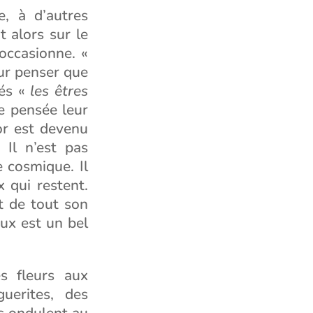
e, à d’autres
t alors sur le
 occasionne. «
ur penser que
més «
les êtres
e pensée leur
or est devenu
 Il n’est pas
e cosmique. Il
x qui restent.
t de tout son
ux est un bel
es fleurs aux
uerites, des
s ondulent au