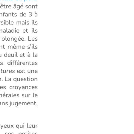
 être âgé sont
enfants de 3 à
ible mais ils
maladie et ils
rolongée. Les
nt même s’ils
 deuil et à la
s différentes
atures
est une
n. La question
des croyances
nérales sur le
ans jugement,
yeux qui leur
 ces petites