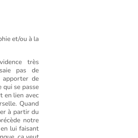
hie et/ou à la
idence très
ssaie pas de
s apporter de
e qui se passe
it en lien avec
rselle. Quand
er à partir du
récède notre
en lui faisant
que, ça veut