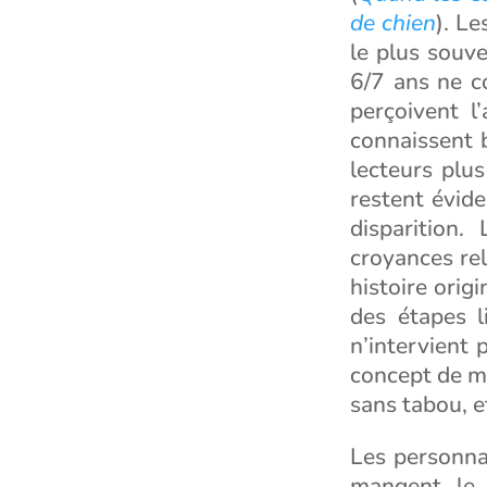
de chien
). L
le plus souve
6/7 ans ne c
perçoivent l’
connaissent 
lecteurs plu
restent évide
disparition.
croyances re
histoire orig
des étapes l
n’intervient 
concept de m
sans tabou, e
Les personna
mangent le 