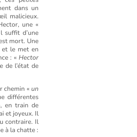
ement dans un
œil malicieux.
ector, une «
l suffit d’une
est mort. Une
s et le met en
nce : «
Hector
e de l’état de
ur chemin «
un
e différentes
, en train de
i et joyeux. Il
 contraire. Il
 à la chatte :