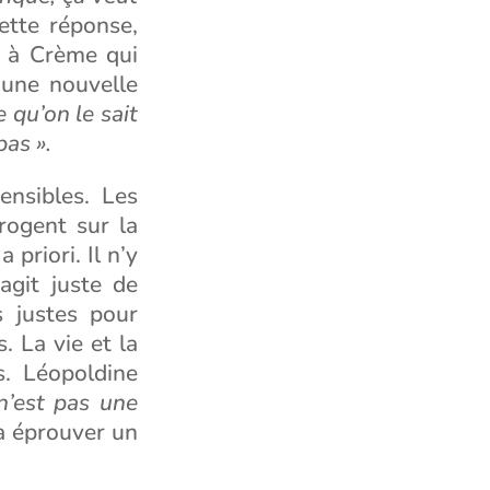
ette réponse,
é à Crème qui
 une nouvelle
 qu’on le sait
as ».
ensibles. Les
rrogent sur la
priori. Il n’y
’agit juste de
 justes pour
. La vie et la
s. Léopoldine
n’est pas une
 à éprouver un