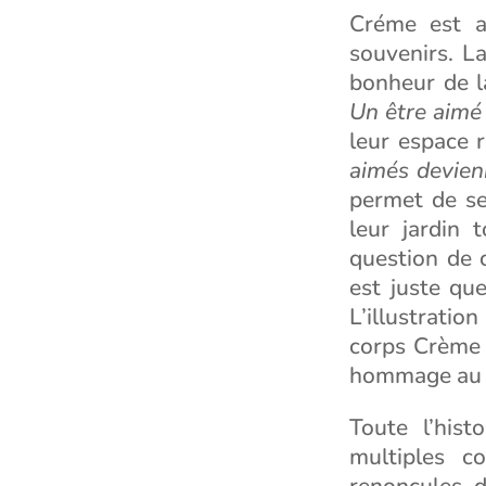
Créme est ap
souvenirs. La
bonheur de la
Un être aimé 
leur espace r
aimés devienn
permet de se
leur jardin 
question de c
est juste que
L’illustrati
corps Crème 
hommage au so
Toute l’hist
multiples c
renoncules, 