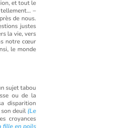
on, et tout le
 tellement… –
près de nous.
stions justes
s la vie, vers
ns notre cœur
insi, le monde
 un sujet tabou
esse ou de la
a disparition
re son deuil
(Le
des croyances
 fille en poils