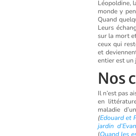
Léopoldine, l
monde y pens
Quand quelqu
Leurs échang
sur la mort e
ceux qui res
et deviennent
entier est un 
Nos 
Il n’est pas a
en littératu
maladie d’un
(
Edouard et 
jardin d’Eva
(
Quand les es