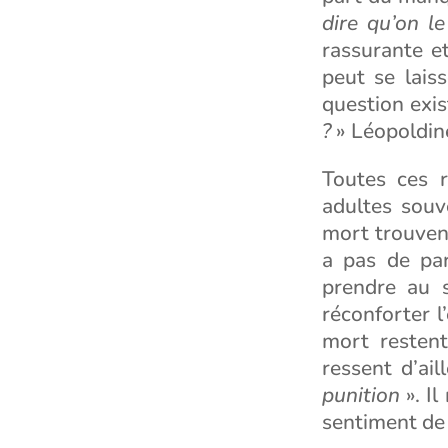
dire qu’on l
rassurante e
peut se lais
question exis
?
» Léopoldin
Toutes ces r
adultes souve
mort trouvent
a pas de part
prendre au 
réconforter l
mort restent
ressent d’ai
punition
». Il
sentiment de 