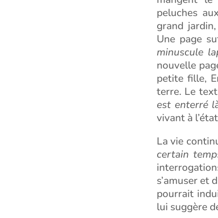
peluches aux
grand jardin,
Une page suf
minuscule la
nouvelle pag
petite fille,
terre. Le tex
est enterré l
vivant à l’éta
La vie conti
certain temp
interrogatio
s’amuser et de
pourrait indu
lui suggère d