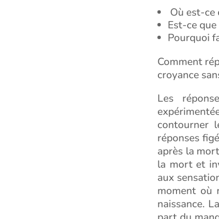
Où est-ce 
Est-ce que 
Pourquoi f
Comment répon
croyance sans
Les répons
expérimenté
contourner l
réponses figé
après la mort 
la mort et i
aux sensation
moment où n
naissance. La
part du manqu