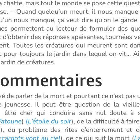
a chatte, mais tout le monde se pose cette questi
e. – Quand quelqu’un meurt, il nous manque
’un nous manque, ça veut dire qu’on le garde 
es permettent au lecteur de formuler des que
t d’obtenir des réponses apaisantes, tournées ver
tent. Toutes les créatures qui meurent sont da
 pour toujours le jardin dans lequel on vit… A
jardin de créatures.
commentaires
isé de parler de la mort et pourtant ce n’est pas
re jeunesse. Il peut être question de la vieill
 être cher qui conduira sans nul doute à s
Patoune
)
(
L’étoile du soir
), de la difficulté à fai
n
), du problème des rites d’enterrement et 
cargots vont au ciel
), de ce qui suit la mort (
La