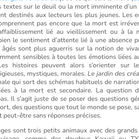
es textes sur le deuil ou la mort imminente d’un
nt destinés aux lecteurs les plus jeunes. Les 
omprennent pas encore que la mort est irrévers
affaiblissement lié au vieillissement ou à la 
bien le sentiment d’attente lié à une absence p
s âgés sont plus aguerris sur la notion de viva
mment sensibles à toutes les émotions liées au
 Les histoires peuvent alors s’orienter sur le
ligieuses, mystiques, morales.
Le jardin des cré
inale qui sort des schémas habituels de narratio
iées à la mort est secondaire. La question 
pas. Il s’agit juste de se poser des questions gé
ort, des questions que tout le monde se pose, s
t peut-être sans réponses précises.
ges sont trois petits animaux avec des grands 
visage, comme des doudous Kawaii ou TY,