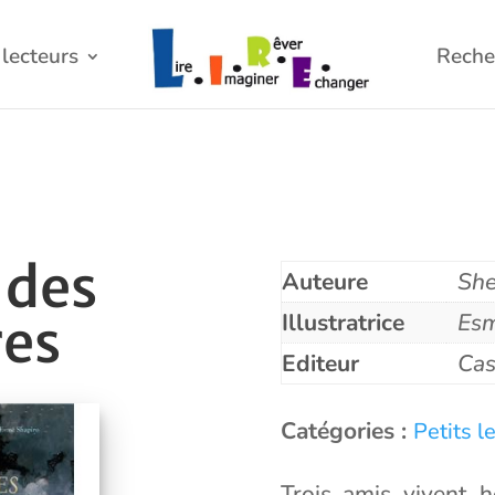
lecteurs
Reche
 des
Auteure
She
Illustratrice
Esm
res
Editeur
Cas
Catégories :
Petits l
Trois amis vivent h