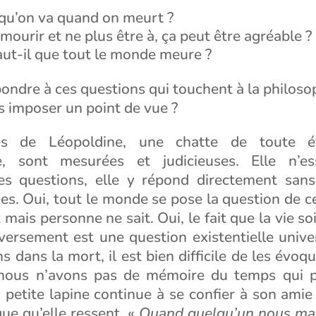
qu’on va quand on meurt ?
mourir et ne plus être à, ça peut être agréable ?
aut-il que tout le monde meure ?
dre à ces questions qui touchent à la philosop
 imposer un point de vue ?
es de Léopoldine, une chatte de toute év
e, sont mesurées et judicieuses. Elle n’e
es questions, elle y répond directement san
es. Oui, tout le monde se pose la question de c
mais personne ne sait. Oui, le fait que la vie so
nversement est une question existentielle unive
s dans la mort, il est bien difficile de les évoqu
ous n’avons pas de mémoire du temps qui p
 petite lapine continue à se confier à son amie 
e qu’elle ressent. «
Quand quelqu’un nous man