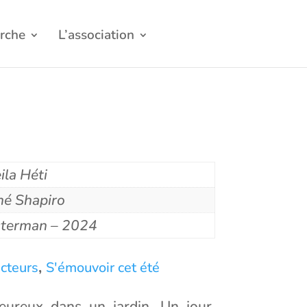
rche
L’association
ila Héti
é Shapiro
terman – 2024
,
ecteurs
S'émouvoir cet été
eureux dans un jardin. Un jour,