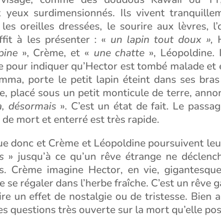
 yeux surdimensionnés. Ils vivent tranquill
 les oreilles dressées, le sourire aux lèvres, l’
fit à les présenter : «
un lapin tout doux »,
H
pine
», Crème, et «
une chatte
», Léopoldine. I
e pour indiquer qu’Hector est tombé malade et 
 Emma, porte le petit lapin éteint dans ses bra
te, placé sous un petit monticule de terre, anno
à, désormais
». C’est un état de fait. Le passag
t de mort et enterré est très rapide.
nue donc et Crème et Léopoldine poursuivent le
s
» jusqu’à ce qu’un rêve étrange ne déclench
ns. Crème imagine Hector, en vie, gigantesque
 se régaler dans l’herbe fraîche. C’est un rêve ga
ire un effet de nostalgie ou de tristesse. Bien au
es questions très ouverte sur la mort qu’elle pose