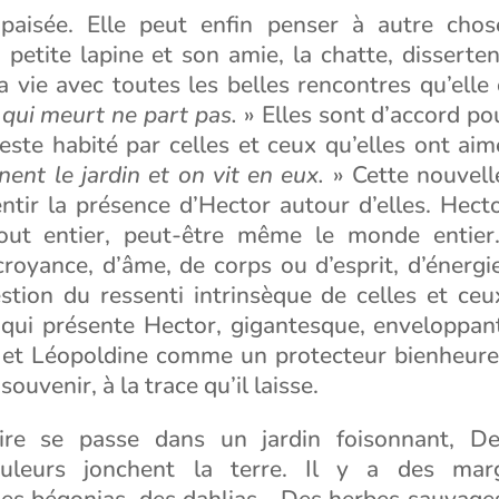
aisée. Elle peut enfin penser à autre chos
 petite lapine et son amie, la chatte, disserten
 vie avec toutes les belles rencontres qu’elle
qui meurt ne part pas.
» Elles sont d’accord po
este habité par celles et ceux qu’elles ont ai
ent le jardin et on vit en eux.
» Cette nouvell
ntir la présence d’Hector autour d’elles. Hect
tout entier, peut-être même le monde entier.
royance, d’âme, de corps ou d’esprit, d’énergi
stion du ressenti intrinsèque de celles et ceu
on qui présente Hector, gigantesque, enveloppan
et Léopoldine comme un protecteur bienheure
uvenir, à la trace qu’il laisse.
oire se passe dans un jardin foisonnant, D
ouleurs jonchent la terre. Il y a des marg
des bégonias, des dahlias… Des herbes sauvage