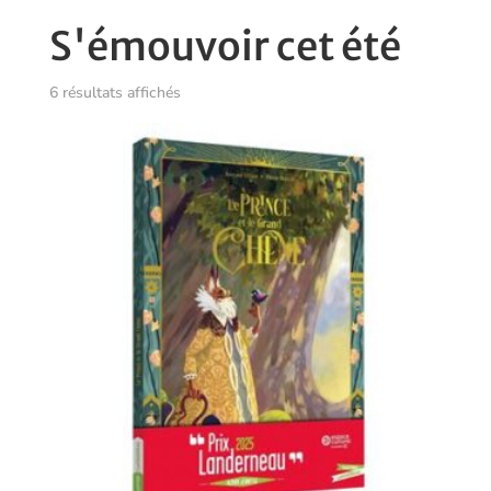
S'émouvoir cet été
Trié
6 résultats affichés
du
plus
récent
au
plus
ancien