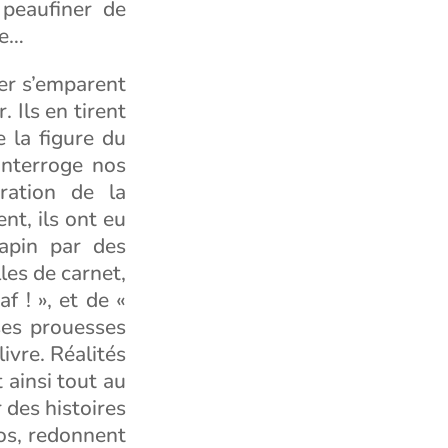
 peaufiner de
ne…
er s’emparent
 Ils en tirent
 la figure du
interroge nos
tration de la
nt, ils ont eu
lapin par des
lles de carnet,
f ! », et de «
ses prouesses
ivre. Réalités
t ainsi tout au
 des histoires
ros, redonnent