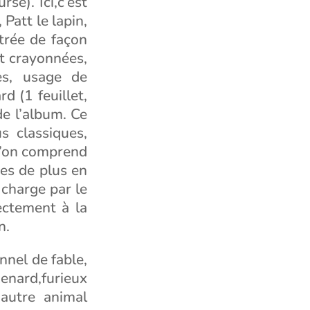
rse). Ici,c’est
Patt le lapin,
strée de façon
t crayonnées,
es, usage de
rd (1 feuillet,
de l’album. Ce
us classiques,
u’on comprend
res de plus en
 charge par le
ectement à la
n.
nnel de fable,
enard,furieux
 autre animal