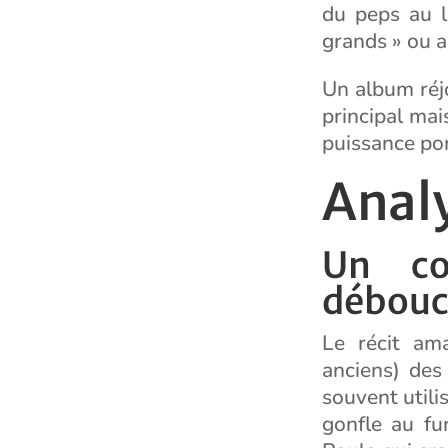
du peps au l
grands » ou au
Un album réj
principal mai
puissance por
Anal
Un co
débouc
Le récit am
anciens) des
souvent utili
gonfle au fu