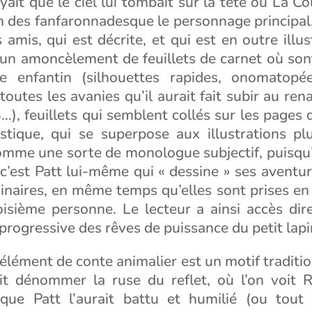
ait que le ciel lui tombait sur la tête ou La Cou
on des fanfaronnadesque le personnage principal, 
 amis, qui est décrite, et qui est en outre illu
r un amoncèlement de feuillets de carnet où son
 enfantin (silhouettes rapides, onomatopé
 toutes les avanies qu’il aurait fait subir au rena
4…), feuillets qui semblent collés sur les pages 
astique, qui se superpose aux illustrations pl
omme une sorte de monologue subjectif, puisq
 c’est Patt lui-même qui « dessine » ses aventu
inaires, en même temps qu’elles sont prises en
roisième personne. Le lecteur a ainsi accès dir
progressive des rêves de puissance du petit lapi
lément de conte animalier est un motif traditio
it dénommer la ruse du reflet, où l’on voit R
que Patt l’aurait battu et humilié (ou tout