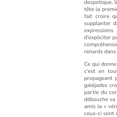
despotique, li
tête la premi
fait croire 
supplanter d
expressions 
d’expliciter 
compréhensi
renards dans l
Ce qui donne 
c’est en tou
propageant p
galéjades cr
partie du con
débouche sa d
amis la « vér
ceux-ci sont 