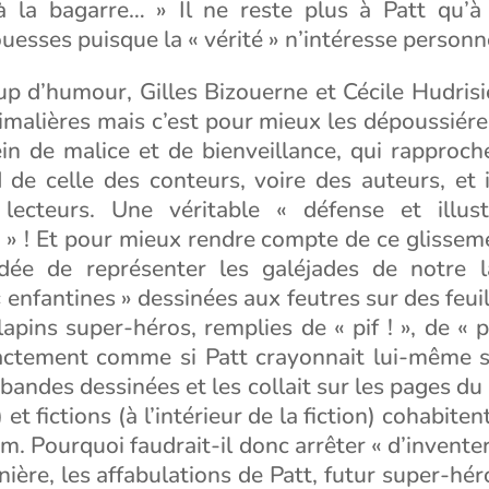
à la bagarre… » Il ne reste plus à Patt qu’à
uesses puisque la « vérité » n’intéresse person
p d’humour, Gilles Bizouerne et Cécile Hudrisi
imalières mais c’est pour mieux les dépoussiérer.
in de malice et de bienveillance, qui rapproche
d de celle des conteurs, voire des auteurs, et 
lecteurs. Une véritable « défense et illus
» ! Et pour mieux rendre compte de ce glisseme
 idée de représenter les galéjades de notre 
« enfantines » dessinées aux feutres sur des feui
apins super-héros, remplies de « pif ! », de « pa
actement comme si Patt crayonnait lui-même 
bandes dessinées et les collait sur les pages du l
) et fictions (à l’intérieur de la fiction) cohabiten
um. Pourquoi faudrait-il donc arrêter « d’inventer
nière, les affabulations de Patt, futur super-hé