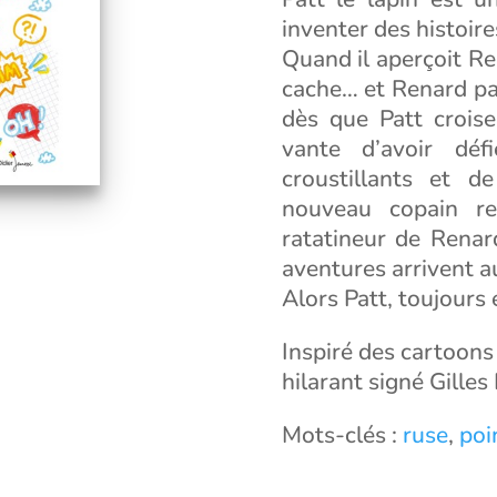
inventer des histoire
Quand il aperçoit Ren
cache… et Renard pa
dès que Patt croise
vante d’avoir déf
croustillants et 
nouveau copain re
ratatineur de Renar
aventures arrivent au
Alors Patt, toujours 
Inspiré des cartoons
hilarant signé Gilles
Mots-clés :
ruse
,
poi