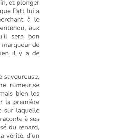
lin, et plonger
que Patt lui a
herchant à le
 entendu, aux
u’il sera bon
un marqueur de
en il y a de
té savoureuse,
une rumeur,se
mais bien les
r la première
e sur laquelle
 raconte à ses
ssé du renard,
a vérité, d’un