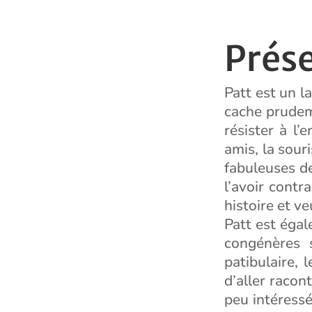
Prés
Patt est un la
cache prudemm
résister à l’
amis, la souri
fabuleuses de
l’avoir contr
histoire et v
Patt est égal
congénères s
patibulaire, 
d’aller racon
peu intéressés