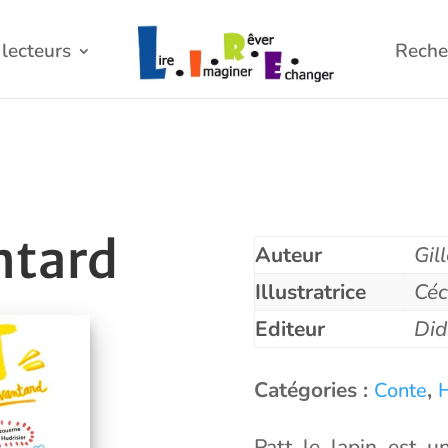
lecteurs
Reche
ntard
Auteur
Gil
Illustratrice
Céc
Editeur
Did
Catégories :
,
Conte
Patt le lapin est u