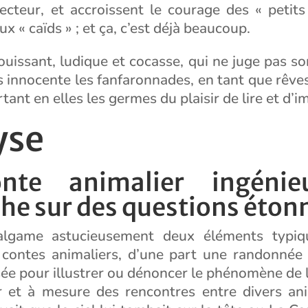
ecteur, et accroissent le courage des « petits
x « caïds » ; et ça, c’est déjà beaucoup.
ouissant, ludique et cocasse, qui ne juge pas s
s innocente les fanfaronnades, en tant que rêve
tant en elles les germes du plaisir de lire et d’i
yse
nte animalier ingénie
he sur des questions éton
algame astucieusement deux éléments typiq
 contes animaliers, d’une part une randonnée
sée pour illustrer ou dénoncer le phénomène de 
r et à mesure des rencontres entre divers an