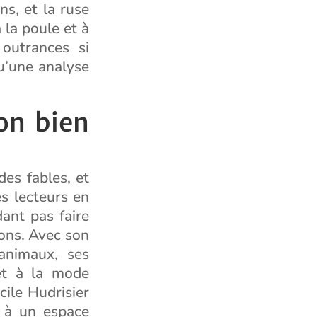
ns, et la ruse
 la poule et à
 outrances si
u’une analyse
ion bien
des fables, et
es lecteurs en
ant pas faire
ions. Avec son
 animaux, ses
 et à la mode
cile Hudrisier
t à un espace