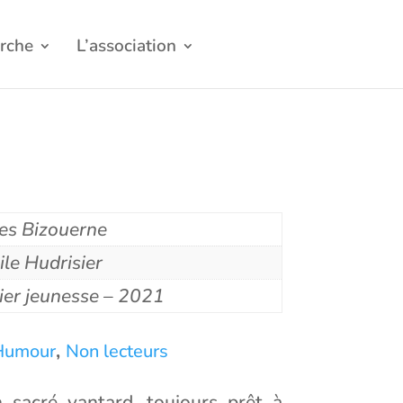
rche
L’association
les Bizouerne
ile Hudrisier
ier jeunesse – 2021
,
Humour
Non lecteurs
n sacré vantard, toujours prêt à