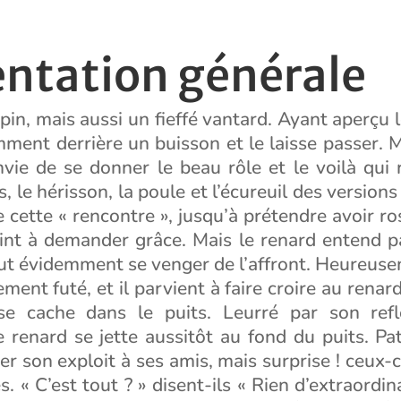
entation générale
pin, mais aussi un fieffé vantard. Ayant aperçu l
ent derrière un buisson et le laisse passer. M
envie de se donner le beau rôle et le voilà qui
s, le hérisson, la poule et l’écureuil des version
 cette « rencontre », jusqu’à prétendre avoir r
aint à demander grâce. Mais le renard entend p
eut évidemment se venger de l’affront. Heureuse
ement futé, et il parvient à faire croire au renar
e cache dans le puits. Leurré par son refl
le renard se jette aussitôt au fond du puits. P
ter son exploit à ses amis, mais surprise ! ceux-
. « C’est tout ? » disent-ils « Rien d’extraordina