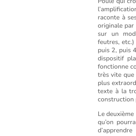
Poule qui croy
l’amplificati
raconte à ses
originale pa
sur un mode
feutres, etc.)
puis 2, puis 
dispositif pl
fonctionne c
très vite que
plus extraord
texte à la t
construction 
Le deuxième é
qu’on pourra
d’apprendre 