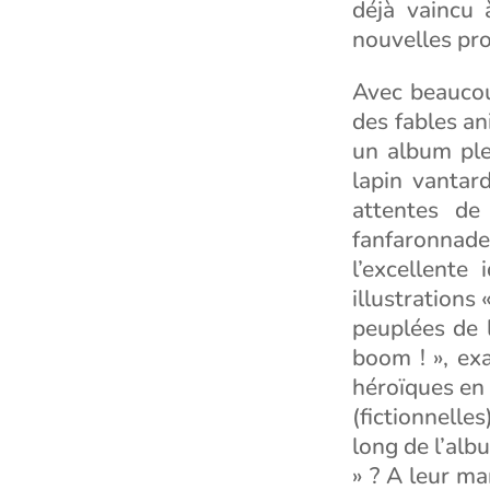
déjà vaincu 
nouvelles pro
Avec beaucou
des fables an
un album ple
lapin vantar
attentes de 
fanfaronnade 
l’excellente
illustrations 
peuplées de l
boom ! », ex
héroïques en 
(fictionnelles
long de l’alb
» ? A leur ma