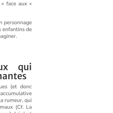
 » face aux «
on personnage
s enfantins de
maginer.
ux qui
nantes
ues (et donc
 accumulative
la rumeur, qui
imaux (Cf. La