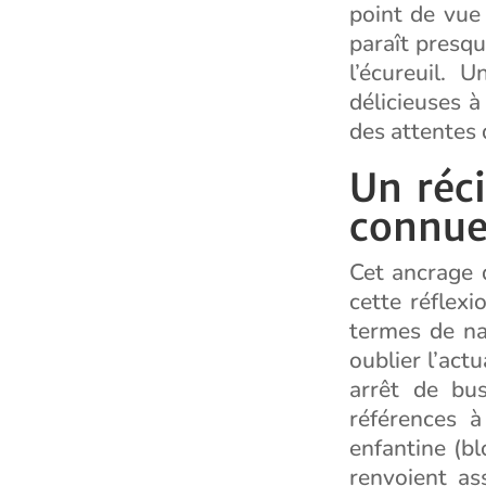
point de vue 
paraît presqu
l’écureuil. 
délicieuses 
des attentes 
Un réci
connue
Cet ancrage d
cette réflexi
termes de na
oublier l’act
arrêt de bus
références à
enfantine (bl
renvoient as