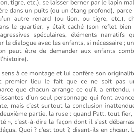
on, tigre, etc.), se laisser berner par le lapin ma
ère dans un puits (ou un étang profond), parce 
qu’un autre renard (ou lion, ou tigre, etc.), c
ans le quartier, y était caché (son reflet bien
agressives spéculaires, éléments narratifs q
par le dialogue avec les enfants, si nécessaire ; 
on peut être de demander aux enfants combi
’histoire).
sens à ce montage et lui confère son originali
t premier lieu le fait que ce ne soit pas 
arce que chacun arrange ce qu’il a entendu, 
oissantes d’un seul personnage qui font avance
te, mais c’est surtout la conclusion inattendu
euxième partie, la ruse : quand Patt, tout fier,
ité », c’est-à-dire la façon dont il s’est débarra
déçus. Quoi ? c’est tout ?, disent-ils en chœur. L