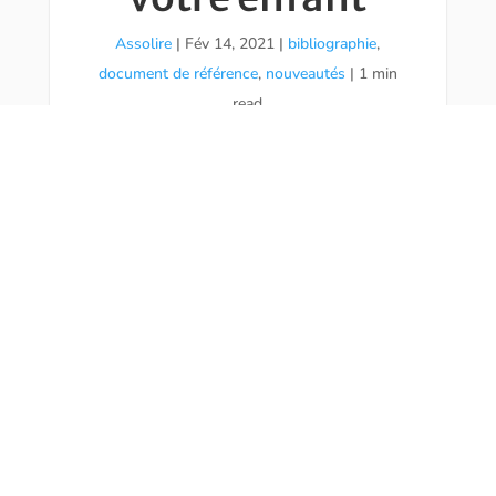
Assolire
|
Fév 14, 2021
|
bibliographie
,
document de référence
,
nouveautés
| 1 min
read
Aborder la question des
violences sexuelles avec les
enfants est primordial pour leur
permettre de nommer les
choses et de connaître leurs
droits.
Lorélie Carrive,
sur le site de
Franceinter.fr nous présente
six ouvrages jeunesse
qui
permettent d’expliquer sans