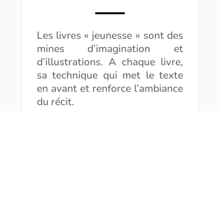
Les livres « jeunesse » sont des
mines d’imagination et
d’illustrations. A chaque livre,
sa technique qui met le texte
en avant et renforce l’ambiance
du récit.
Le site Ricochet
vous propose
de revenir sur la technique de
la carte à gratter, qui semble
simple mais s’utilise de façons
différentes selon le
dessinateur. Découvrez
comment
Antoine Duprez
,
illustrateur du roman,
La fille