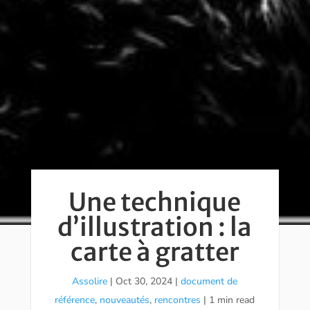
Une technique
d’illustration : la
carte à gratter
Assolire
|
Oct 30, 2024
|
document de
référence
,
nouveautés
,
rencontres
| 1 min read