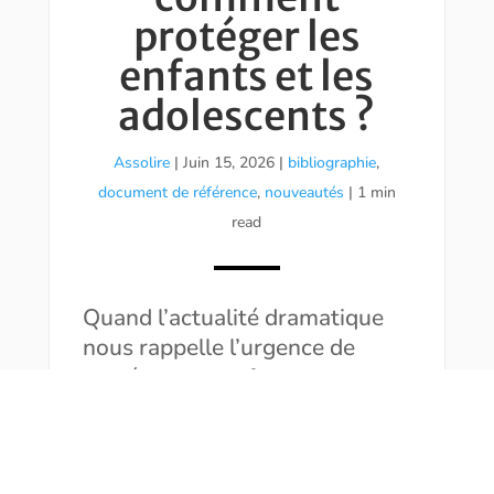
protéger les
enfants et les
adolescents ?
Assolire
|
Juin 15, 2026
|
bibliographie
,
document de référence
,
nouveautés
| 1 min
read
Quand l’actualité dramatique
nous rappelle l’urgence de
protéger nos enfants,
l’importance de la parole et de
l’éducation devient centrale.
Tout le monde n’a pas l’aisance