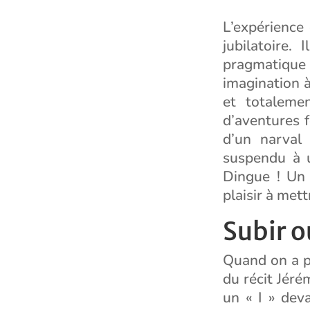
L’expérience
jubilatoire.
pragmatique
imagination à
et totaleme
d’aventures f
d’un narval
suspendu à u
Dingue ! Un
plaisir à met
Subir o
Quand on a pe
du récit Jéré
un « I » dev