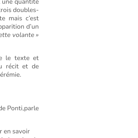
 une quantité
trois doubles-
te mais c’est
pparition d’un
ette volante »
 le texte et
u récit et de
Jérémie.
de Ponti,parle
 en savoir