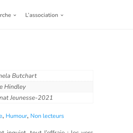
rche
L’association
ela Butchart
e Hindley
nat Jeunesse-2021
,
,
e
Humour
Non lecteurs
 inquiet, tout l’effraie : les vers