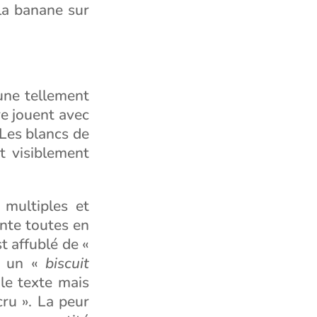
 la banane sur
’une tellement
re jouent avec
Les blancs de
t visiblement
 multiples et
ente toutes en
t affublé de «
 un «
biscuit
le texte mais
ru ». La peur