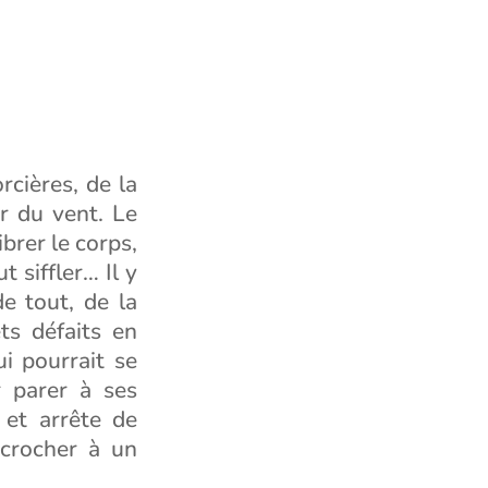
rcières, de la
r du vent. Le
ibrer le corps,
t siffler… Il y
e tout, de la
ts défaits en
i pourrait se
r parer à ses
 et arrête de
ccrocher à un