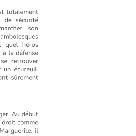
st totalement
s de sécurité
 marcher son
rocambolesques
e quel héros
s à la défense
se retrouver
 un écureuil.
ont sûrement
nger. Au début
te droit comme
arguerite, il