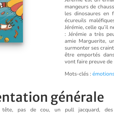
mangeurs de chaussu
les dinosaures en f
écureuils maléfiqu
Jérémie, celle qu’il n
: Jérémie a très p
amie Marguerite, un
surmonter ses craint
être emportés dans
vont faire preuve de
Mots-clés :
émotion
entation générale
tête, pas de cou, un pull jacquard, des