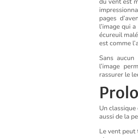
du vent est 
impressionnan
pages d’aven
l’image qui a
écureuil mal
est comme l’a
Sans aucun 
l’image perm
rassurer le l
Prol
Un classique 
aussi de la p
Le vent peut