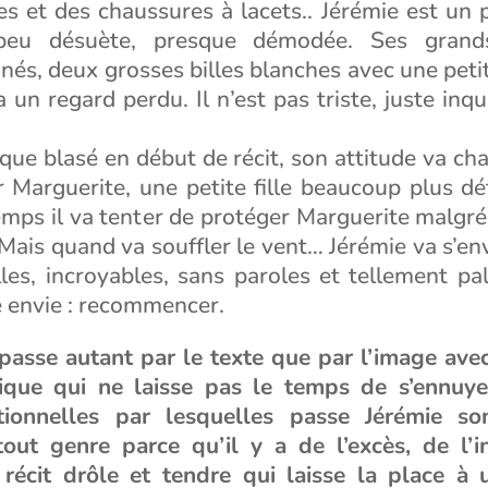
s et des chaussures à lacets.. Jérémie est un 
 peu désuète, presque démodée. Ses gran
és, deux grosses billes blanches avec une peti
 a un regard perdu. Il n’est pas triste, juste in
que blasé en début de récit, son attitude va cha
r Marguerite, une petite fille beaucoup plus d
mps il va tenter de protéger Marguerite malgré 
Mais quand va souffler le vent… Jérémie va s’en
les, incroyables, sans paroles et tellement pal
e envie : recommencer.
 passe autant par le texte que par l’image ave
que qui ne laisse pas le temps de s’ennuyer
ionnelles par lesquelles passe Jérémie son
tout genre parce qu’il y a de l’excès, de l’in
 récit drôle et tendre qui laisse la place à 