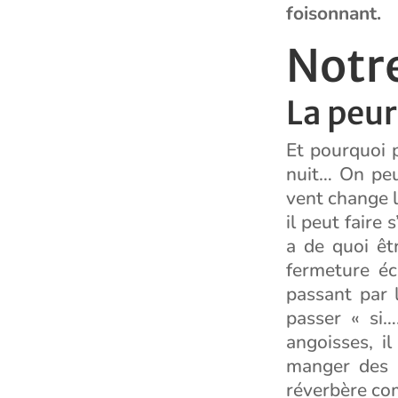
foisonnant.
Notre
La peur
Et pourquoi p
nuit… On peu
vent change la
il peut faire 
a de quoi êt
fermeture éc
passant par 
passer « si…
angoisses, i
manger des b
réverbère co