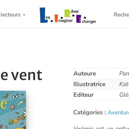
lecteurs
Reche
le vent
Auteure
Pam
Illustratrice
Kat
Editeur
Glé
Catégories :
Aventur
Jérémie est un enfant