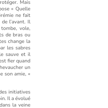
rotéger. Mais
 pose « Quelle
érémie ne fait
de l’avant. Il
 tombe, vole,
ts de bras ou
tes change la
par les sabres
le sauve et il
est fier quand
 chevaucher un
e son amie, «
es initiatives
in. Il a évolué
dans la veine