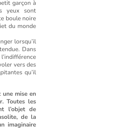
petit garçon à
ds yeux sont
te boule noire
quiet du monde
nger lorsqu’il
étendue. Dans
l’indifférence
voler vers des
pitantes qu’il
c une mise en
. Toutes les
t l’objet de
solite, de la
un imaginaire