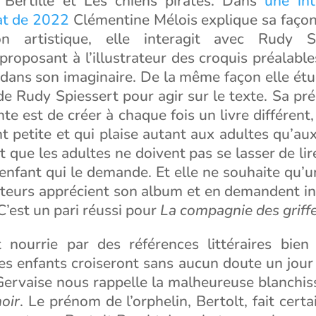
 Bertille et Les chiens pirates. Dans
une in
lat de 2022
Clémentine Mélois explique sa façon 
n artistique, elle interagit avec Rudy S
, proposant à l’illustrateur des croquis préalable
 dans son imaginaire. De la même façon elle étu
e Rudy Spiessert pour agir sur le texte. Sa pr
te est de créer à chaque fois un livre différent, 
nt petite et qui plaise autant aux adultes qu’aux
t que les adultes ne doivent pas se lasser de lire
 enfant qui le demande. Et elle ne souhaite qu’
ecteurs apprécient son album et en demandent i
 C’est un pari réussi pour
La compagnie des griff
st nourrie par des références littéraires bie
es enfants croiseront sans aucun doute un jour 
ervaise nous rappelle la malheureuse blanchis
oir
. Le prénom de l’orphelin, Bertolt, fait cer