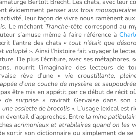
amaturge Bertolt Brecht. Les chats, avec leur c
font évidemment penser
aux trois mousquetaire
activité, leur façon de vivre nous ramènent aux
is.
Le méchant
Tranche-tête
correspond au my
auteur s’amuse même à faire référence à
Charl
écrit l’antre des chats «
tout n’était que désor
et volupté
». Ainsi l’histoire fait voyager le lecte
rature. De plus l’écriture, avec ses métaphores, s
ons, nourrit l’imaginaire des lecteurs de t
vaise rêve d’une «
vie croustillante, plei
nappée d’une couche de mystère et saupoudrée
as être mis en appétit par ce début de récit o
e de surprise »
ravirait Gervaise dans son q
«
une assiette de brocolis
». L’usage lexical est r
un éventail d’approches. Entre l
a mine patibulair
iches
acrimonieux et atrabilaires quand on les v
de sortir son dictionnaire ou simplement de se 