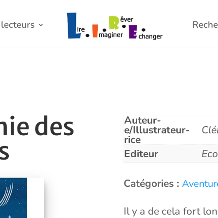
lecteurs
Reche
ie des
Auteur-
e/Illustrateur-
Clé
rice
s
Editeur
Eco
Catégories :
Aventur
Il y a de cela fort lo