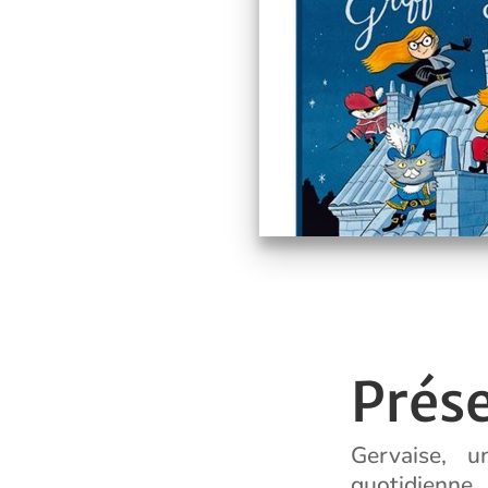
Prés
Gervaise, u
quotidienne.