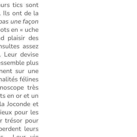
urs tics sont
 Ils ont de la
 pas une façon
mots en « uche
d plaisir des
nsultes assez
. Leur devise
essemble plus
gnent sur une
lités félines
inoscope très
ts en or et un
la Joconde et
cieux pour les
r trésor pour
 perdent leurs
ons… Leur vie