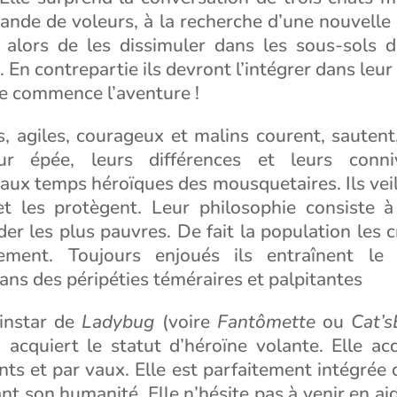
ande de voleurs, à la recherche d’une nouvelle 
 alors de les dissimuler dans les sous-sols de
. En contrepartie ils devront l’intégrer dans leur
ue commence l’aventure !
s, agiles, courageux et malins courent, sautent
ur épée, leurs différences et leurs conn
aux temps héroïques des mousquetaires. Ils veil
t les protègent. Leur philosophie consiste 
ider les plus pauvres. De fait la population les c
ement. Toujours enjoués ils entraînent le 
ns des péripéties téméraires et palpitantes
’instar de
Ladybug
(voire
Fantômette
ou
Cat’s
) acquiert le statut d’héroïne volante. Elle a
ts et par vaux. Elle est parfaitement intégrée
nt son humanité. Elle n’hésite pas à venir en ai