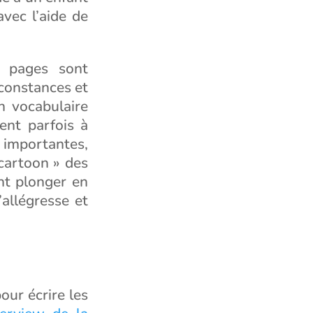
avec l’aide de
s pages sont
rconstances et
un vocabulaire
ment parfois à
s importantes,
cartoon » des
ont plonger en
allégresse et
our écrire les