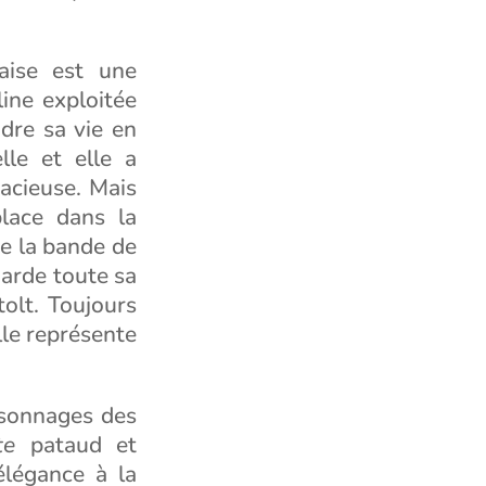
aise est une
ine exploitée
ndre sa vie en
lle et elle a
acieuse. Mais
place dans la
de la bande de
garde toute sa
tolt. Toujours
elle représente
ersonnages des
te
pataud et
légance à la