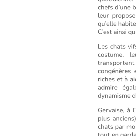
chefs d’une b
leur propose
qu’elle habite
C’est ainsi q
Les chats vif
costume, le
transportent 
congénères e
riches et à a
admire égal
dynamisme da
Gervaise, à l
plus anciens
chats par mon
tout en garda