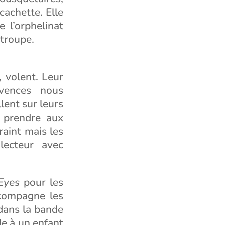
cachette. Elle
 l’orphelinat
 troupe.
, volent. Leur
ivences nous
lent sur leurs
à prendre aux
raint mais les
lecteur avec
Eyes
pour les
ccompagne les
 dans la bande
de à un enfant