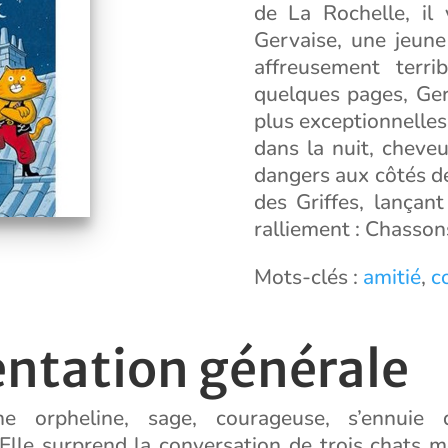
de La Rochelle, il 
Gervaise, une jeune
affreusement terrib
quelques pages, Ger
plus exceptionnelles. 
dans la nuit, cheveu
dangers aux côtés d
des Griffes, lançant
ralliement : Chasson
Mots-clés :
amitié
,
c
entation générale
ne orpheline, sage, courageuse, s’ennuie
 Elle surprend la conversation de trois chats m