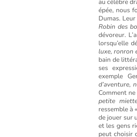
au célèbre dr
épée, nous 
Dumas. Leur 
Robin des bo
dévoreur. L’
lorsqu’elle d
luxe, ronron 
bain de litté
ses expressi
exemple Ger
d’aventure, 
Comment ne p
petite miett
ressemble à 
de jouer sur 
et les gens r
peut choisir 