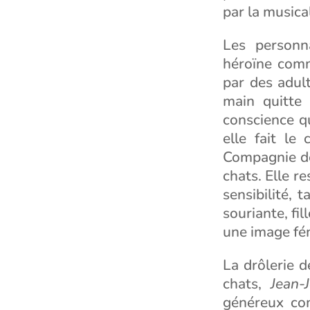
par la musica
Les personn
héroïne comm
par des adult
main quitte 
conscience q
elle fait le
Compagnie des
chats. Elle r
sensibilité, 
souriante, fil
une image fém
La drôlerie d
chats,
Jean-
généreux co