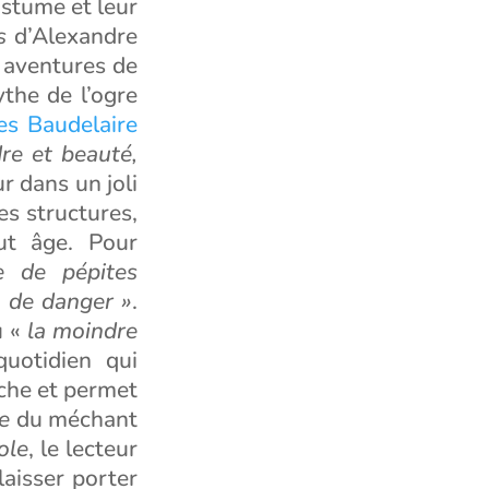
ostume et leur
s
d’Alexandre
 aventures de
the de l’ogre
es Baudelaire
dre et beauté,
ur dans un joli
es structures,
out âge. Pour
ne de pépites
 de danger »
.
ù «
la moindre
uotidien qui
iche et permet
e
du méchant
ole
, le lecteur
laisser porter