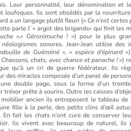
is. Leur personnalité, leur dénomination et le
loufoques. Ils sont obsédés par la nourriture.
ard a un langage plutôt fleuri («
Ce n’est certes
ette parle l’ « argot des brigands» qui finit les 
uche »,« Géronimuche !
») pour le plus gran
néologismes sonores. Jean-Jean utilise des i
douille de Guéméné », « espèce d’épinard
»)
«
Chassons, chats, avec chance et panache !
») r
gue qu’à un cri de guerre fédérateur. Ils rè
ur des miracles composée d’un panel de personna
r une double page, sous la forme d’un tromb
 trésor prête à sourire. Outre les caisses d’obje
mobilier ancien ils entreposent le tableau de 
eune fille à la perle, des petits clins d’œil astu
. En fait les chats n’ont cure de conserver leu
isir. Ils vivent avec beaucoup de naturel, ils
ont leurs griffes, ils sont avides de poiss