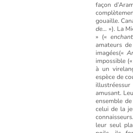
façon d’Aram
complètement 
gouaille. Can
de…
»). La Mi
» («
enchant
amateurs de 
imagées(«
An
impossible (
à un virelan
espèce de co
illustréessu
amusant. Leur
ensemble de 
celui de la j
connaisseurs
leur seul pla
poils, ils f