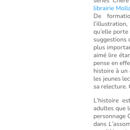
séries Chère
librairie Mol
De formatio
l’illustration
qu’elle porte
suggestions d
plus importan
aimé lire éta
pense en effe
histoire à un
les jeunes l
sa relecture.
L’histoire e
adultes que l
personnage G
dans
L’assom