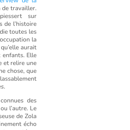
terview de la
de travailler.
piessert sur
s de l’histoire
die toutes les
éoccupation la
qu’elle aurait
 enfants. Elle
 et relire une
une chose, que
nlassablement
es
.
n connues des
ou l’autre. Le
seuse de Zola
tainement écho