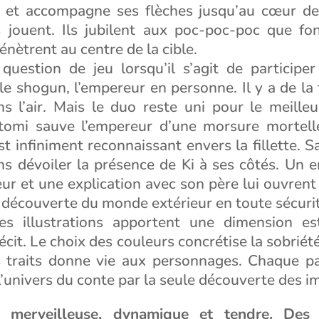
s et accompagne ses flèches jusqu’au cœur de 
 jouent. Ils jubilent aux poc-poc-poc que fon
énètrent au centre de la cible.
s question de jeu lorsqu’il s’agit de participe
le shogun, l’empereur en personne. Il y a de la 
s l’air. Mais le duo reste uni pour le meilleu
tomi sauve l’empereur d’une morsure mortell
t infiniment reconnaissant envers la fillette. 
s dévoiler la présence de Ki à ses côtés. Un en
ur et une explication avec son père lui ouvrent
la découverte du monde extérieur en toute sécuri
ies illustrations apportent une dimension es
écit. Le choix des couleurs concrétise la sobriét
s traits donne vie aux personnages. Chaque p
l’univers du conte par la seule découverte des i
e merveilleuse, dynamique et tendre. Des