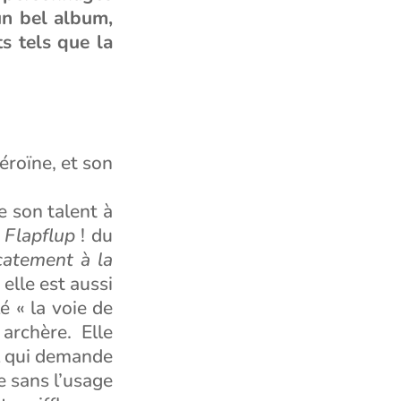
 un bel album,
ts tels que la
éroïne, et son
e son talent à
e
Flapflup
! du
catement à la
elle est aussi
é « la voie de
archère. Elle
l qui demande
 sans l’usage