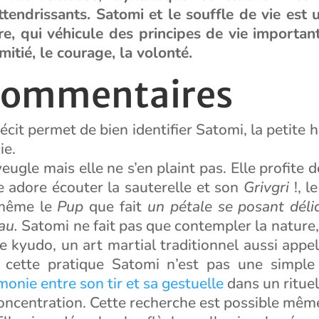
ttendrissants. Satomi et le souffle de vie est
re, qui véhicule des principes de vie importan
mitié, le courage, la volonté.
commentaires
écit permet de bien identifier Satomi, la petite h
ie.
eugle mais elle ne s’en plaint pas. Elle profite d
e adore écouter la sauterelle et son
Grivgri
!, l
 même le
Pup
que fait
un pétale se posant déli
au.
Satomi ne fait pas que contempler la nature, 
 kyudo, un art martial traditionnel aussi appel
s cette pratique Satomi n’est pas une simple 
monie entre son tir et sa gestuelle
dans un ritue
oncentration. Cette recherche est possible même