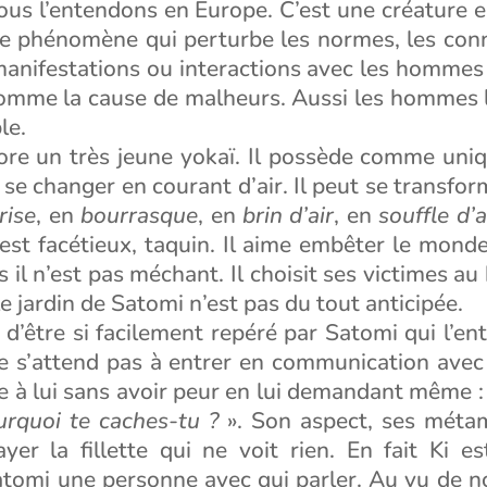
us l’entendons en Europe. C’est une créature ex
e phénomène qui perturbe les normes, les con
anifestations ou interactions avec les hommes
omme la cause de malheurs. Aussi les hommes le
le.
core un très jeune yokaï. Il possède comme uni
e se changer en courant d’air. Il peut se transfo
rise
, en
bourrasque
, en
brin d’air
, en
souffle d’a
 est facétieux, taquin. Il aime embêter le monde
 il n’est pas méchant. Il choisit ses victimes au
le jardin de Satomi n’est pas du tout anticipée.
 d’être si facilement repéré par Satomi qui l’ent
 ne s’attend pas à entrer en communication ave
se à lui sans avoir peur en lui demandant même :
urquoi te caches-tu ?
». Son aspect, ses méta
ayer la fillette qui ne voit rien. En fait Ki e
atomi une personne avec qui parler. Au vu de n