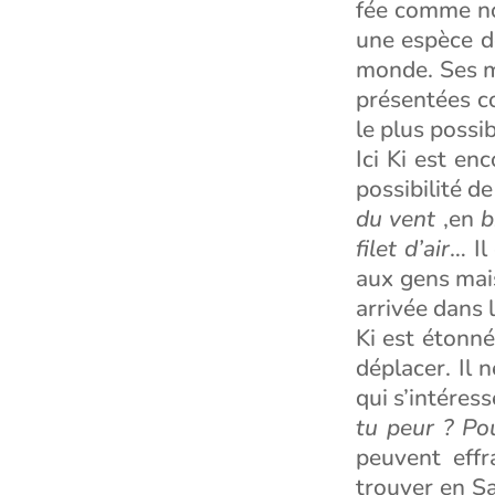
fée comme no
une espèce d
monde. Ses m
présentées c
le plus possib
Ici Ki est en
possibilité d
du vent
,en
b
filet d’air
… Il
aux gens mais
arrivée dans 
Ki est étonné
déplacer. Il
qui s’intéres
tu peur ? Po
peuvent effr
trouver en S