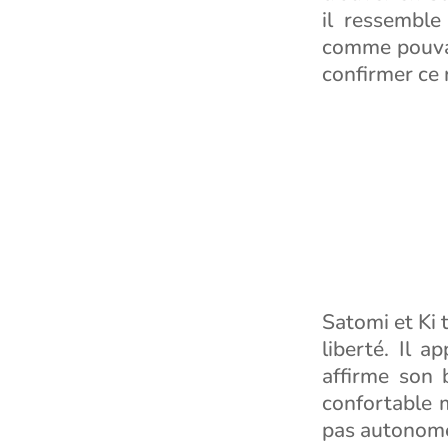
il ressemble
comme pouvan
confirmer ce 
Satomi et Ki t
liberté. Il a
affirme son 
confortable m
pas autonome