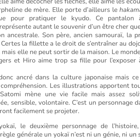
lle aime décocher les flèches, elle aime les écout
pheline de mère. Elle porte d’ailleurs le
hakama
ue
pour pratiquer le kyudo. Ce pantalon 
eprésente autant le souvenir d’un être cher qu
ion ancestrale. Son père, ancien samouraï, la p
Certes la fillette a le droit de s’entraîner au do
s mais elle ne peut sortir de la maison. Le monde
gers et Hiro aime trop sa fille pour l’exposer
 donc ancré dans la culture japonaise mais ce
 compréhension. Les illustrations apportent to
 Satomi mène une vie facile mais assez solit
e, sensible, volontaire. C’est un personnage d
ront facilement se projeter.
 yokaï, le deuxième personnage de l’histoire
règle générale un yokaï n’est ni un génie, ni un s