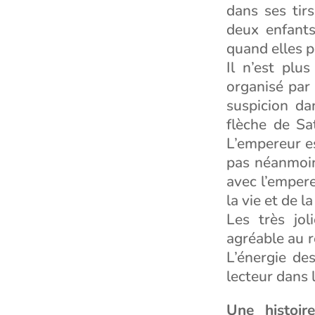
dans ses tir
deux enfants
quand elles p
Il n’est plu
organisé par 
suspicion dan
flèche de Sa
L’empereur es
pas néanmoin
avec l’empere
la vie et de 
Les très jol
agréable au r
L’énergie de
lecteur dans 
Une histoir