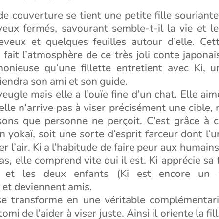
e couverture se tient une petite fille souriante
yeux fermés, savourant semble-t-il la vie et le
eveux et quelques feuilles autour d’elle. Cette
à fait l’atmosphère de ce très joli conte japonais
monieuse qu’une fillette entretient avec Ki, un
iendra son ami et son guide.
ugle mais elle a l’ouïe fine d’un chat. Elle aime 
le n’arrive pas à viser précisément une cible, 
sons que personne ne perçoit. C’est grâce à c
 un yokaï, soit une sorte d’esprit farceur dont l’
er l’air. Ki a l’habitude de faire peur aux humain
as, elle comprend vite qui il est. Ki apprécie sa
r et les deux enfants (Ki est encore un e
 et deviennent amis.
se transforme en une véritable complémentari
mi de l’aider à viser juste. Ainsi il oriente la fille