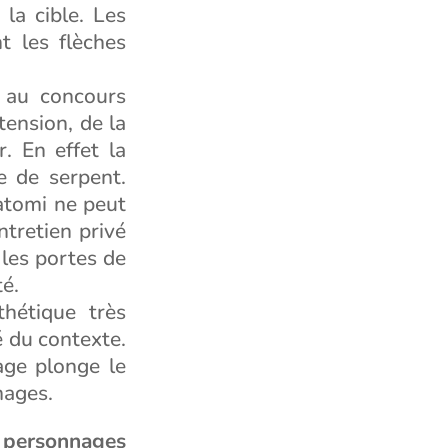
la cible. Les
t les flèches
r au concours
tension, de la
r. En effet la
e de serpent.
Satomi ne peut
tretien privé
 les portes de
té.
thétique très
é du contexte.
age plonge le
mages.
 personnages