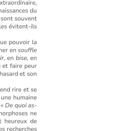
traordinaire,
naissances du
 sont souvent
s évitent-ils
que pouvoir la
rmer en
souffle
ir
, en
bise
, en
 et faire peur
 hasard et son
end rire et se
c une humaine
 «
De quoi as-
morphoses ne
st heureux de
os recherches