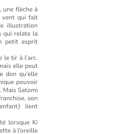
, une flèche à
 vent qui fait
 illustration
 qui relate la
 petit esprit
le tir à l’arc.
mais elle peut
e don qu’elle
unique pouvoir
s. Mais Satomi
 franchise, son
nfant) lient
té lorsque Ki
tte à l’oreille