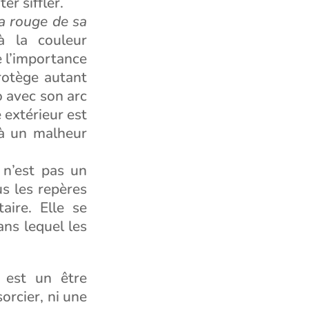
er siffler.
 rouge de sa
à la couleur
e l’importance
rotège autant
jo avec son arc
 extérieur est
 à un malheur
 n’est pas un
us les repères
aire. Elle se
ans lequel les
, est un être
orcier, ni une