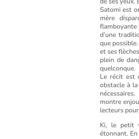
de ses yeux. E
Satomi est or
mère dispar
flamboyante r
d’une tradit
que possible. 
et ses flèche
plein de dan
quelconque.
Le récit est
obstacle à la
nécessaires.
montre enjoué
lecteurs pour
Ki, le petit
étonnant. En 