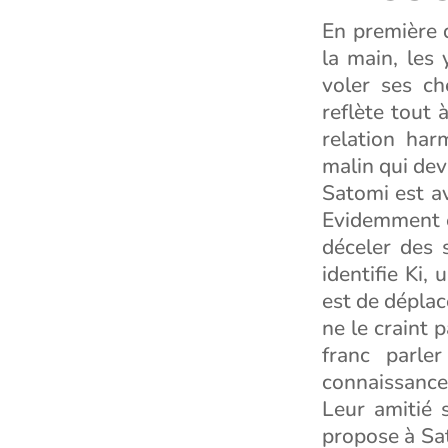
En première d
la main, les 
voler ses ch
reflète tout 
relation har
malin qui dev
Satomi est ave
Evidemment el
déceler des 
identifie Ki,
est de déplac
ne le craint p
franc parle
connaissance
Leur amitié 
propose à Sato