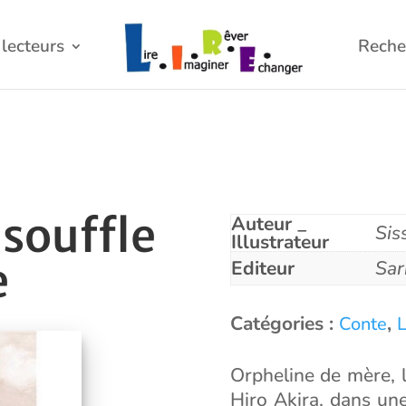
lecteurs
Reche
 souffle
Auteur _
Sis
Illustrateur
e
Editeur
Sar
Catégories :
,
Conte
L
Orpheline de mère, 
Hiro Akira, dans un