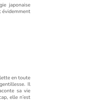
gie japonaise
it évidemment
llette en toute
entillesse. Il
aconte sa vie
ap, elle n’est