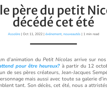
e père du petit Nic
décédé cet été
Assolire
|
Oct 11, 2022
|
événement
,
nouveautés
| 1 min read
ilm d’animation du
Petit Nicolas
arrive sur nos
 attend pour être heureux?
à partir du 12 octo
n de ses pères créateurs, Jean-Jacques Sempé, 
 personnage mais aussi avec toute sa galerie d’ind
mblent tant. Son décès, cet été, nous a attristé
te cette mélancolie et ces souvenirs qu’il a grav
 et Stéphane Jarno de lui avoir rendu hommage