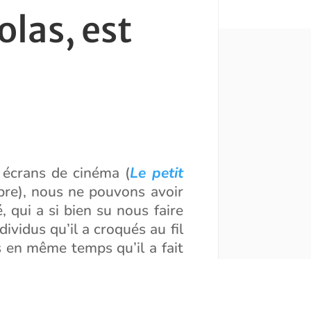
olas, est
 écrans de cinéma (
Le petit
bre), nous ne pouvons avoir
qui a si bien su nous faire
ividus qu’il a croqués au fil
s en même temps qu’il a fait
és dans ses livres.
 dans un
article
publié dans