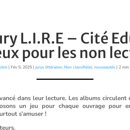
ry L.I.R.E – Cité E
eux pour les non le
lire
|
Fév 5, 2025
|
jurys littéraires
,
Non classifié(e)
,
nouveautés
| 2 min
vancé dans leur lecture. Les albums circulent 
osons un jeu pour chaque ouvrage pour enri
surtout s’amuser !
teurs.