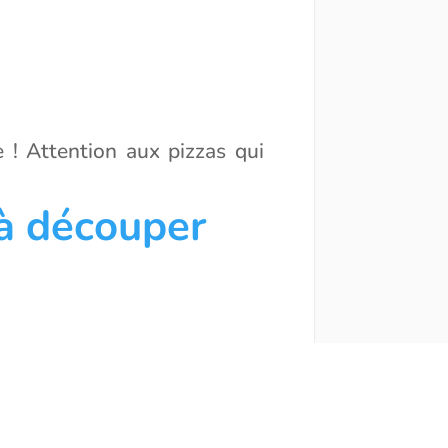
 ! Attention aux pizzas qui
à découper
les des louveteaux au fil des
ection