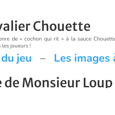
valier Chouette
re de « cochon qui rit » à la sauce Chouette
 les joueurs !
 du jeu
–
Les images 
re de Monsieur Loup
… Il s’agit d’une enquête pour retrouver les paro
gles du jeu
–
La corr