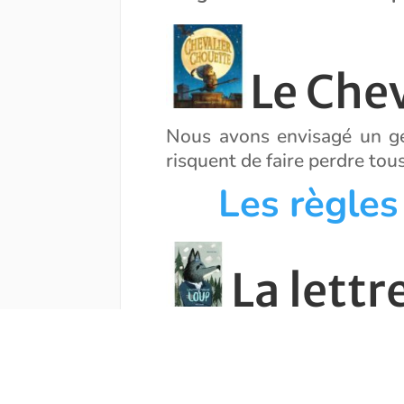
Le Che
Nous avons envisagé un gen
risquent de faire perdre tous
Les règles
La lett
Voilà un jeu qui n’existe pas
indices.
Les rè