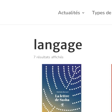
Actualités
Types de 
langage
Trié
7 résultats affichés
du
plus
récent
au
plus
ancien