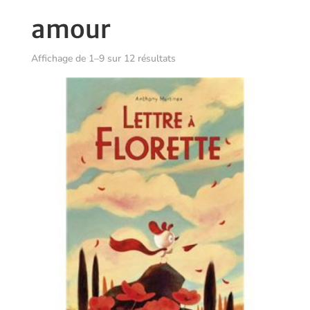
amour
Trié
Affichage de 1–9 sur 12 résultats
du
plus
récent
au
plus
ancien