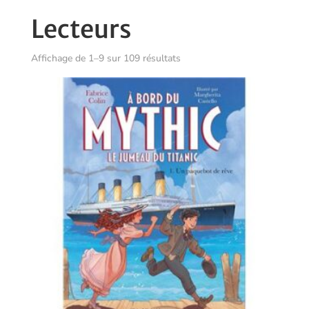
Lecteurs
Trié
Affichage de 1–9 sur 109 résultats
du
plus
récent
au
plus
ancien