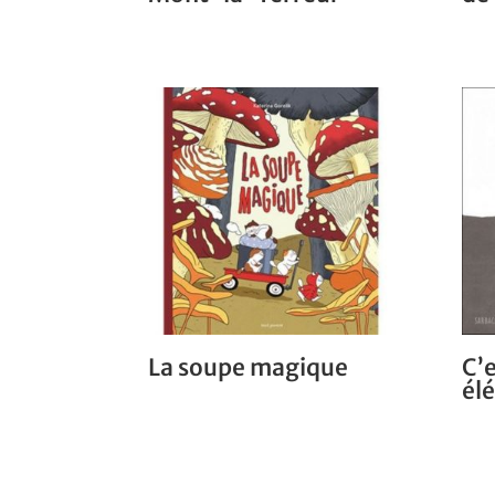
La soupe magique
C’e
élé