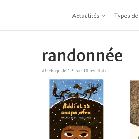
Actualités
Types de 
randonnée
Trié
Affichage de 1–9 sur 16 résultats
du
plus
récent
au
plus
ancien