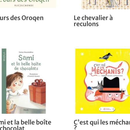
ours des Oroqen
Le chevalier à
reculons
i et la belle boîte
C’est qui les mécha
 chocolat
?